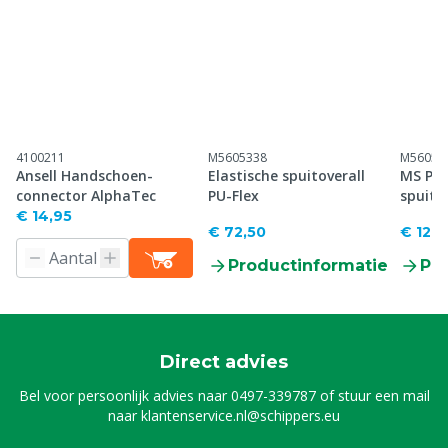
4100211
M5605338
M56053
Ansell Handschoen-
Elastische spuitoverall
MS Pow
connector AlphaTec
PU-Flex
spuito
€ 14,95
€ 72,50
€ 120,
Productinformatie
Pr
Direct advies
Bel voor persoonlijk advies naar
0497-339787
of stuur een mail
naar
klantenservice.nl@schippers.eu