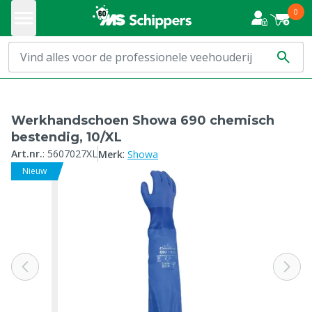
0
Werkhandschoen Showa 690 chemisch
bestendig, 10/XL
:
Art.nr.
:
5607027XL
Merk
Showa
Nieuw