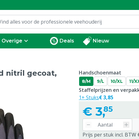
Overige
Deals
Nieuw
itril gecoat,
Handschoenmaat
8/M
9/L
10/XL
11/X
Staffelprijzen en verpa
1+ Stuks
€ 3,85
€
3,
85
Prijs per stuk incl. BTW 