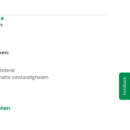
ie
n
:
pen
:
stotend
 natte omstandigheden
Feedback
nten