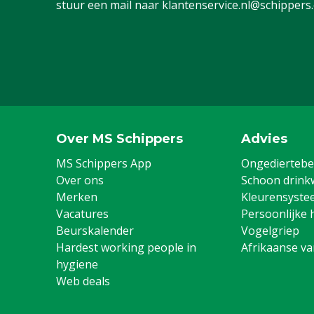
stuur een mail naar
klantenservice.nl@schippers
Garantie
Standaard, c
service & gar
vermeld onder
-> Klachten &
webpagina.
Diergroep
Rundvee, Vark
Geiten, Overi
Over MS Schippers
Advies
MS Schippers App
Ongediertebes
Gebruikshandschoen
Alledaagse w
Over ons
Schoon drink
Materiaal basis handschoen
Spandex, Nyl
Merken
Kleurensyste
Vacatures
Persoonlijke 
Handschoenmaat
8/M
Beurskalender
Vogelgriep
Hardest working people in
Afrikaanse v
Kleur
Zwart
hygiene
Web deals