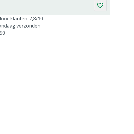
oor klanten: 7,8/10
vandaag verzonden
250