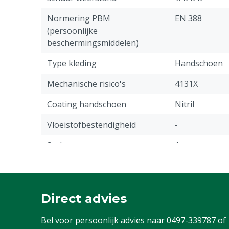
Normering PBM
EN 388
(persoonlijke
beschermingsmiddelen)
Type kleding
Handschoen
Mechanische risico's
4131X
Coating handschoen
Nitril
Vloeistofbestendigheid
-
Stuks
1
Dikte coating handschoen
1.45 mm
Scheur weerstand
★★★✩
Direct advies
Normen & certificeringen
EN 388:2016
Bel voor persoonlijk advies naar
0497-339787
of
Handschoen type
Werkhandsch