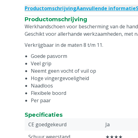
Productomschrijving
Aanvullende informatie
Productomschrijving
Werkhandschoen voor bescherming van de hand
Geschikt voor allerhande werkzaamheden, met na
Verkrijgbaar in de maten 8 t/m 11.
Goede pasvorm
Veel grip
Neemt geen vocht of vuil op
Hoge vingergevoeligheid
Naadloos
Flexibele boord
Per paar
Specificaties
CE goedgekeurd
Ja
Schuur weerstand
★★★★