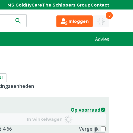
MS Gold
HyCare
The Schippers Group
Contact
0
Inloggen
Advies
XL
kkingseenheden
Op voorraad
In winkelwagen
€ 4,66
Vergelijk