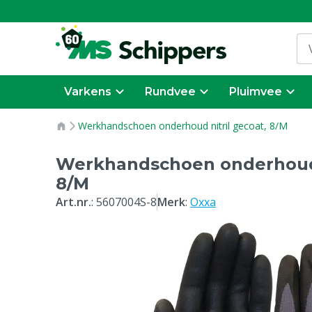
Varkens
Rundvee
Pluimvee
Werkhandschoen onderhoud nitril gecoat, 8/M
Werkhandschoen onderhoud n
8/M
Art.nr.
:
5607004S-8
Merk
:
Oxxa