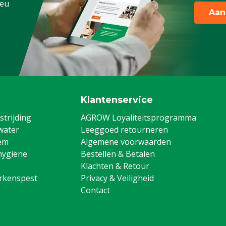
.eu
Aan
onform onze algemene
antie voorwaarden,
 het kopje "Klantenservice
 Retour" onderaan deze
ens, Pluimvee, Schapen,
g
Klantenservice
trijding
AGROW Loyaliteitsprogramma
erkzaamheden
water
Leeggoed retourneren
on
em
Algemene voorwaarden
hygiëne
Bestellen & Betalen
Klachten & Retour
arkenspest
Privacy & Veiligheid
Contact