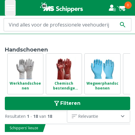
0
Handschoenen
Werkhandschoe
Chemisch
Wegwerphandsc
O
nen
bestendige
hoenen
handschoenen
Filteren
Resultaten
1
-
18
van
18
Relevantie
Schippers' keuze