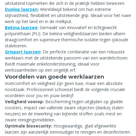
uitsluitend topmerken die zich in de praktijk hebben bewezen:
Dunlop laarzen
:
Wereldwijd bekend om hun extreme
slijtvastheid, flexibiliteit en uitstekende grip. Ideaal voor het ruwe
werk op het land en in de melkput.
Bekina laarzen
:
Gemaakt van innovatief en lichtgewicht
polyurethaan (PU). De bekina veiligheidslaarzen bieden ultiem
draagcomfort en superieure thermische isolatie tegen ijskoude
stalvloeren.
Grisport laarzen
:
De perfecte combinatie van een robuuste
werklaars met de uitstekende pasvorm van een wandelschoen.
Biedt maximale enkelondersteuning, ideaal voor
werkzaamheden op een ongelijk erf.
Voordelen van goede werklaarzen
Voetcomfort en veiligheid zijn geen luxe, maar een absolute
noodzaak. Professioneel schoeisel biedt de volgende cruciale
voordelen voor jou en jouw bedrijf:
Veiligheid voorop:
Bescherming tegen uitglijden op gladde
roosters, impact van vallende zware objecten (dankzij stalen
neuzen) en de inwerking van bijtende stoffen zoals mest en
zware reinigingsmiddelen.
Optimale biosecurity:
Hoogwaardige, glad afgewerkte
laarzen zijn aanzienlijk eenvoudiger te reinigen en desinfecteren.