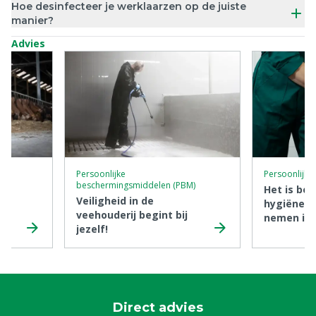
Hoe desinfecteer je werklaarzen op de juiste
manier?
Advies
Persoonlijke
Persoonlijke
beschermingsmiddelen (PBM)
e
Het is bel
Veiligheid in de
le
hygiënem
veehouderij begint bij
nemen in 
jezelf!
ziekteove
voorkome
beschermt
tegen infe
Direct advies