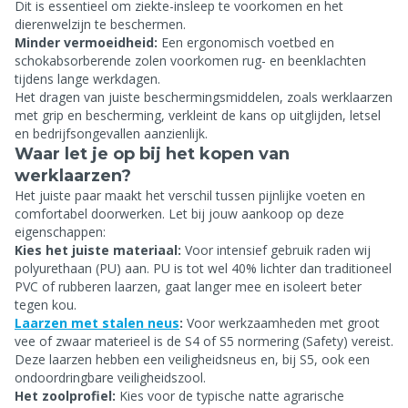
Dit is essentieel om ziekte-insleep te voorkomen en het
dierenwelzijn te beschermen.
Minder vermoeidheid:
Een ergonomisch voetbed en
schokabsorberende zolen voorkomen rug- en beenklachten
tijdens lange werkdagen.
Het dragen van juiste beschermingsmiddelen, zoals werklaarzen
met grip en bescherming, verkleint de kans op uitglijden, letsel
en bedrijfsongevallen aanzienlijk.
Waar let je op bij het kopen van
werklaarzen?
Het juiste paar maakt het verschil tussen pijnlijke voeten en
comfortabel doorwerken. Let bij jouw aankoop op deze
eigenschappen:
Kies het juiste materiaal:
Voor intensief gebruik raden wij
polyurethaan (PU) aan. PU is tot wel 40% lichter dan traditioneel
PVC of rubberen laarzen, gaat langer mee en isoleert beter
tegen kou.
Laarzen met stalen neus
:
Voor werkzaamheden met groot
vee of zwaar materieel is de S4 of S5 normering (Safety) vereist.
Deze laarzen hebben een veiligheidsneus en, bij S5, ook een
ondoordringbare veiligheidszool.
Het zoolprofiel:
Kies voor de typische natte agrarische