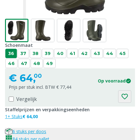
Schoenmaat
36
37
38
39
40
41
42
43
44
45
46
47
48
49
€
64,
00
Op voorraad
Prijs per stuk incl. BTW € 77,44
Vergelijk
Staffelprijzen en verpakkingseenheden
1+ Stuks
€ 64,00
6 stuks per doos
84 stuks per pallet