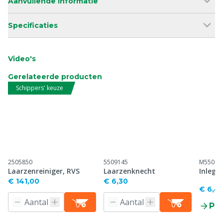
Aanvullende informatie
Specificaties
Video's
Gerelateerde producten
Schippers' keuze
2505850
5509145
M55099
Laarzenreiniger, RVS
Laarzenknecht
Inlegz
€ 141,00
€ 6,30
€ 6,4
Pr