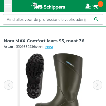
0
Nora MAX Comfort laars S5, maat 36
:
Art.nr.
:
5509882S36
Merk
Nora