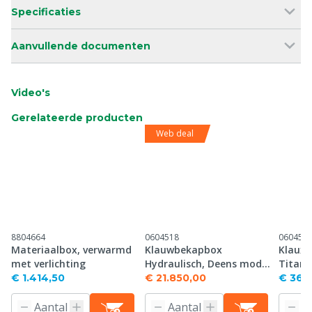
Specificaties
Aanvullende documenten
Video's
Gerelateerde producten
Web deal
8804664
0604518
060457
Materiaalbox, verwarmd
Klauwbekapbox
Klaux
met verlichting
Hydraulisch, Deens model
Titani
E5-1
€ 1.414,50
€ 21.850,00
€ 36.