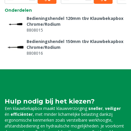
Onderdelen
Bedieningshendel 120mm tbv Klauwbekapbox
Chrome/Rodium
8808015
Bedieningshendel 150mm tbv Klauwbekapbox
Chrome/Rodium
8808016
Bedieningsknop Start tbv Klauwbekapbox
Chrome
8808017
Bedieningsknop Stop tbv Klauwbekapbox
Chrome
8808018
Hulp nodig bij het kiezen?
Een klauwbekapbox maakt klauwverzorging
sneller
,
veiliger
Buikband extra zwaar tbv Klauwbekapbox
én
efficiënter
, met minder lichamelijke belasting dankzij
Chrome
ergonomische kenmerken zoals verstelbare werkhoogte,
8808019
afstandsbediening en hydraulische mogelijkheden. Je voorkomt
Inbouwwerklamp tbv Klauwbekapbox