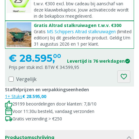
t.w.v. €300 excl. btw cadeau bij aanschaf van
deze klauwbekapbox. Jouw activatiecode wordt
in de bekapbox meegeleverd.
Gratis Altrad stalkruiwagen t.w.v. €300
Gratis
MS Schippers Altrad stalkruiwagen
(limited
edition) bij dit geselecteerde product. Geldig t/m
31 augustus 2026 en 1 per klant.
€
28.595,
00
Levertijd is 76 werkdagen
Prijs per stuk incl. BTW € 34.599,95
Vergelijk
Staffelprijzen en verpakkingseenheden
1+ Stuks
€ 28.595,00
29199 beoordelingen door klanten: 7,8/10
Voor 11:30u besteld, vandaag verzonden
Gratis verzending > €250
Productomschrijving