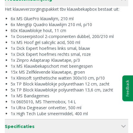
Het klauwverzorgingspakket tbv klauwbekapbox bestaat uit:
6x MS GluePro klauwlijm, 210 ml
6x Mengtip Quadro klauwlijm 210 ml, p/10
60x Klauwblokje hout, 11 cm
1x Doseerpistool 2-componenten dubbel, 200/210 ml
1x MS Hoof gel salicylic acid, 500 ml
1x Dick Expert hoefmes links smal, blauw
1x Dick Expert hoefmes rechts smal, roze
1x Zinpro Adaptarap Klauwtape, p/3
1x MS Klauwbekapschort met beengespen
15x MS Zelfklevende klauwtape, groen
1x Klinisoft synthetische watten 300x10 cm, p/10
Feedback
5x TP Block klauwblokje polyurethaan 12 cm, zacht
5x TP Block klauwblokje polyurethaan 13,6 cm, zacht
1x MS Bandagemes
1x 0605010, MS Thermobox, 14 L
1x Ultra Degreaser ontvetter, 500 ml
1x High Tech Lube smeermiddel, 400 ml
Specificaties