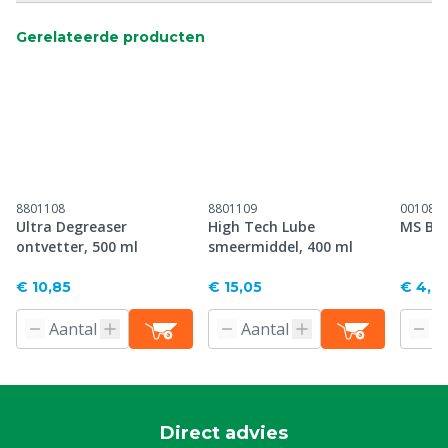
Gerelateerde producten
8801108
8801109
001089
Ultra Degreaser
High Tech Lube
MS Ba
ontvetter, 500 ml
smeermiddel, 400 ml
€ 10,85
€ 15,05
€ 4,2
Direct advies