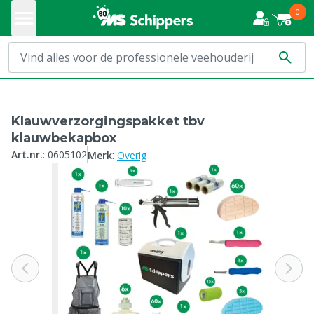
0
Klauwverzorgingspakket tbv
klauwbekapbox
:
Art.nr.
:
0605102
Merk
Overig