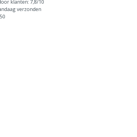
oor klanten: 7,8/10
vandaag verzonden
250