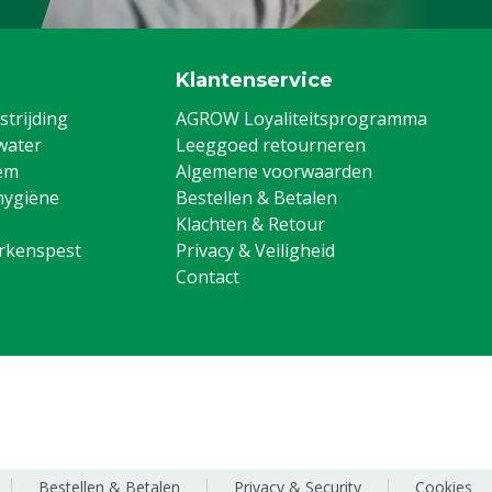
Klantenservice
trijding
AGROW Loyaliteitsprogramma
water
Leeggoed retourneren
em
Algemene voorwaarden
hygiëne
Bestellen & Betalen
Klachten & Retour
arkenspest
Privacy & Veiligheid
Contact
Bestellen & Betalen
Privacy & Security
Cookies