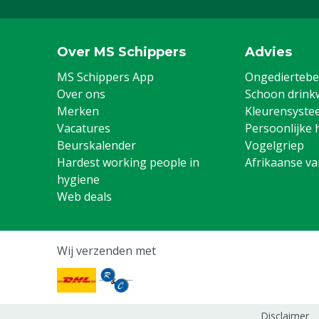
Over MS Schippers
Advies
MS Schippers App
Ongediertebes
Over ons
Schoon drink
Merken
Kleurensyste
Vacatures
Persoonlijke 
Beurskalender
Vogelgriep
Hardest working people in
Afrikaanse v
hygiene
Web deals
Wij verzenden met
Disclaimer