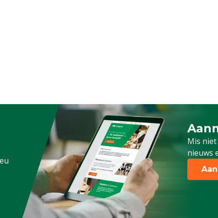
Aanm
Schrijf
Mis niet
nieuws e
.eu
Aan