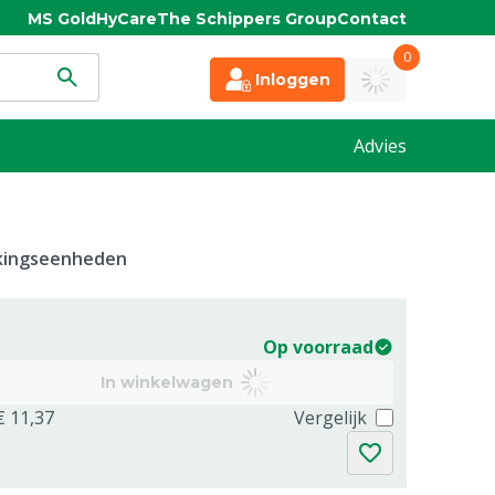
MS Gold
HyCare
The Schippers Group
Contact
0
Inloggen
Advies
kkingseenheden
Op voorraad
In winkelwagen
€ 11,37
Vergelijk