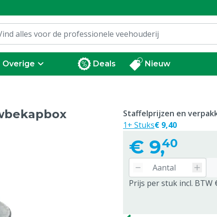
Overige
Deals
Nieuw
uwbekapbox
Staffelprijzen en verpa
1+ Stuks
€ 9,40
€
9,
40
Prijs per stuk incl. BTW 