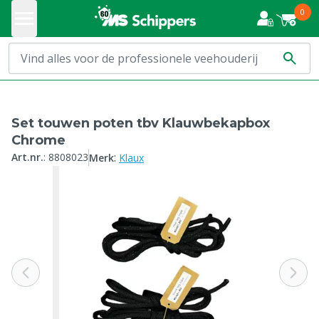
0
Set touwen poten tbv Klauwbekapbox
Chrome
:
Art.nr.
:
8808023
Merk
Klaux