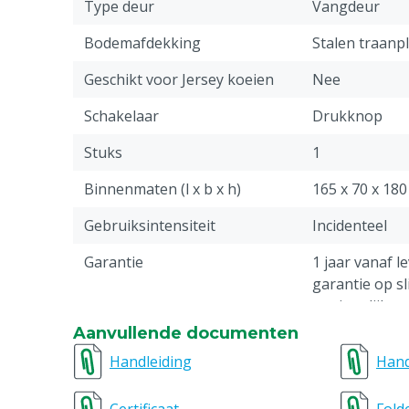
Type deur
Vangdeur
Bodemafdekking
Stalen traanp
Geschikt voor Jersey koeien
Nee
Schakelaar
Drukknop
Stuks
1
Binnenmaten (l x b x h)
165 x 70 x 18
Gebruiksintensiteit
Incidenteel
Garantie
1 jaar vanaf l
garantie op sl
oneigenlijk g
verzuim in o
Aanvullende documenten
Handleiding
Hand
Model
Silver
Buitenmaten (l x b x h)
213 x 120 x 2