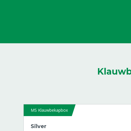
achterpoot
8804773
Muurplaat incl. sluiting (set) tbv
Klauwbekapbox
8808021
Klauwb
MS Klauwbekapbox
Silver