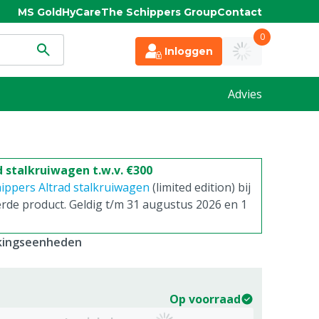
MS Gold
HyCare
The Schippers Group
Contact
0
Inloggen
Advies
d stalkruiwagen t.w.v. €300
ippers Altrad stalkruiwagen
(limited edition) bij
erde product. Geldig t/m 31 augustus 2026 en 1
kkingseenheden
Op voorraad