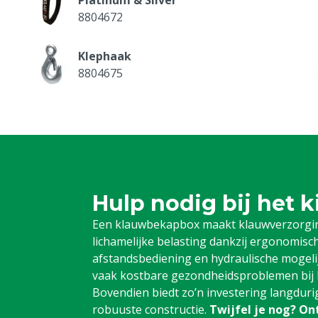
8804672
rd
Klephaak
8804675
Touw achterpoot 10 mm, 10 m
8804679
Schakelaar tbv controller Silver
Hulp nodig bij het 
8804765
Een klauwbekapbox maakt klauwverzorg
Motor tbv voorpootlier
lichamelijke belasting dankzij ergonomis
klauwbekapbox Silver
afstandsbediening en hydraulische mogel
8804768
vaak kostbare gezondheidsproblemen bij k
Bovendien biedt zo’n investering langdur
Condensator 30 uF tbv motor
robuuste constructie.
Twijfel je nog? On