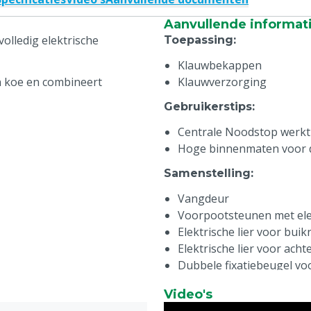
Aanvullende informat
olledig elektrische
Toepassing
:
Klauwbekappen
 koe en combineert
Klauwverzorging
Gebruikerstips
:
Centrale Noodstop werkt 
Hoge binnenmaten voor 
Samenstelling
:
Vangdeur
Voorpootsteunen met elek
Elektrische lier voor buik
Elektrische lier voor ach
Dubbele fixatiebeugel vo
2x 2 zwevende drijfhekken
Video's
Stopcontact