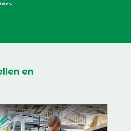
buikband
vies.
8804775
llen en