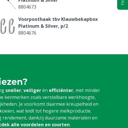
8804673
Voorpoothaak tbv Klauwbekapbox
Platinum & Silver, p/2
8804676
Gereedschapshouder met LED-lamp tbv
klauwbekapbox Silver & Platinum (Hydro)
8804756
Noodstop tbv MS Klauwbekapbox
Silver
kiezen?
8804766
ing
sneller
,
veiliger
én
efficiënter
, met minder
Motor tbv buikband klauwbekapbox
che kenmerken zoals verstelbare werkhoogte,
Silver
ijkheden. Je voorkomt daarmee kreupelheid en
8804769
oeien, wat leidt tot hogere melkproductie.
ig rendement, dankzij duurzame materialen en
Condensator 50 uF tbv motor
tdek alle voordelen en soorten