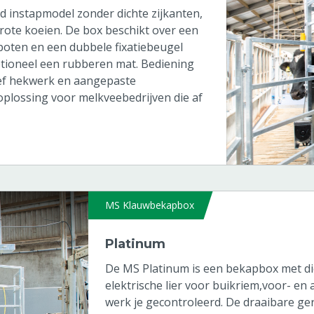
d instapmodel zonder dichte zijkanten,
ote koeien. De box beschikt over een
rpoten en een dubbele fixatiebeugel
ptioneel een rubberen mat. Bediening
ief hekwerk en aangepaste
oplossing voor melkveebedrijven die af
MS Klauwbekapbox
Platinum
De MS Platinum is een bekapbox met dich
elektrische lier voor buikriem,voor- en
werk je gecontroleerd. De draaibare g