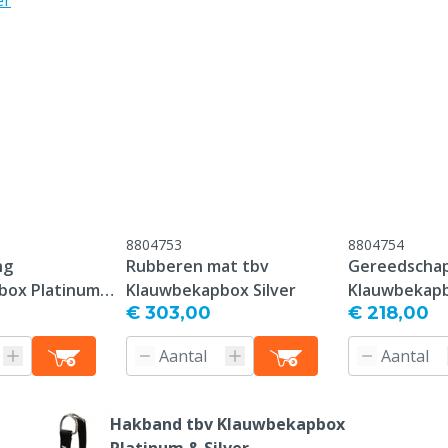
er
dstop
uik te allen tijde de
jzing.
8804753
8804754
ng
Rubberen mat tbv
Gereedschap
box Platinum
Klauwbekapbox Silver
Klauwbekapb
€ 303,00
€ 218,00
 palletlepels,
& Silver
Hakband tbv Klauwbekapbox
Platinum & Silver