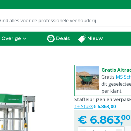
Overige
Deals
Nieuw
Gratis Altra
Gratis
MS Sch
dit geselecte
per klant.
Staffelprijzen en verpa
1+ Stuks
€ 6.863,00
€
6.863,
00