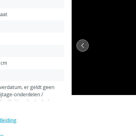
2x Centrale noodstop
Gereedschapshouder me
laat
Bevestiging tbv een hijs
Productafmetingen
:
Inwendig: 165 x 70 x 180 cm
Uitwendig: 213 x 120 x 218 
Bijzonderheden
:
0 cm
De Klauwbekapbox kan na
Voor alle mogelijkheden 
ons te worden opgenome
everdatum, er geldt geen
Opties zijn: hijsoog, box
ijtage-onderdelen /
Wetgeving
:
ebruik / breukschade /
nderhoud
NEN 3140- gecertificeerd
leiding
18 cm