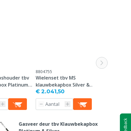
8804755
8804758
shouder tbv
Wielenset tbv MS
Kunststof
ox Platinum
klauwbekapbox Silver &
voorpootblo
€ 2.041,50
€ 287,00
Platinum (Hydro)
inkeping, per
Feedback
Gasveer deur tbv Klauwbekapbox
Platinum & Silver