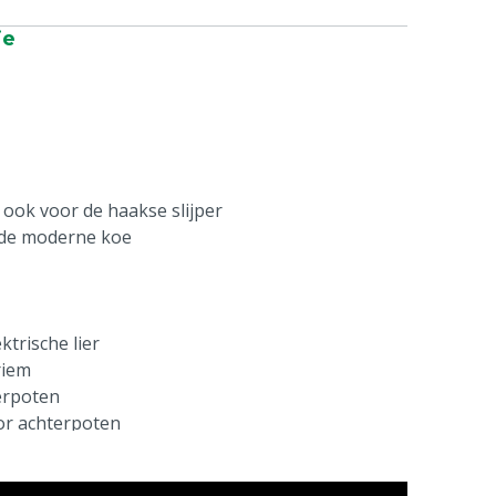
ie
ook voor de haakse slijper
de moderne koe
trische lier
riem
terpoten
or achterpoten
 van 1 x 1,3 m