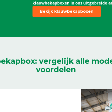
voorpoot
klauwbekapboxen in ons uitgebreide ad
8804774
Bekijk klauwbekapboxen
Snelsluiting buikband tbv
Klauwbekapbox
8808025
ekapbox: vergelijk alle mode
voordelen