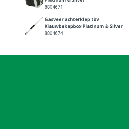
Buikband
Enkel
8804671
Materiaal
Gegalvanisee
Gasveer achterklep tbv
Normen & certificeringen
NEN 3140
Klauwbekapbox Platinum & Silver
8804674
Diergroep
Rundvee
Bediening
Manueel
Touw voorpoot 8 mm, 5 m
8804678
Controller voor motorbediening
Silver
8804764
Motor tbv achterpootlier
klauwbekapbox Silver
8804767
Condensator 45 uF tbv motor