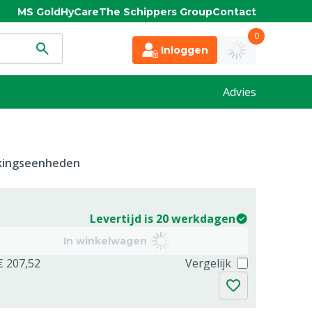
MS Gold
HyCare
The Schippers Group
Contact
0
Inloggen
Advies
kkingseenheden
Levertijd is 20 werkdagen
In winkelwagen
€ 207,52
Vergelijk