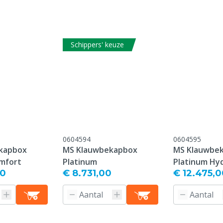
Reden niet retourneren
Schippers' keuze
Kleur
0604594
0604595
kapbox
MS Klauwbekapbox
MS Klauwbe
mfort
Platinum
Platinum Hy
00
€ 8.731,00
€ 12.475,0