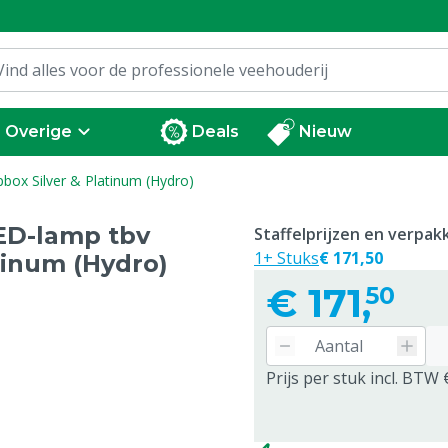
Overige
Deals
Nieuw
ox Silver & Platinum (Hydro)
ED-lamp tbv
Staffelprijzen en verpa
1+ Stuks
€ 171,50
tinum (Hydro)
€
171,
50
Prijs per stuk incl. BTW 