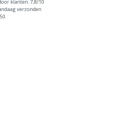
oor klanten: 7,8/10
vandaag verzonden
250