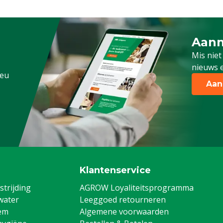
Aanm
Schrijf
Mis niet
nieuws e
.eu
Aan
Klantenservice
trijding
AGROW Loyaliteitsprogramma
water
Leeggoed retourneren
em
Algemene voorwaarden