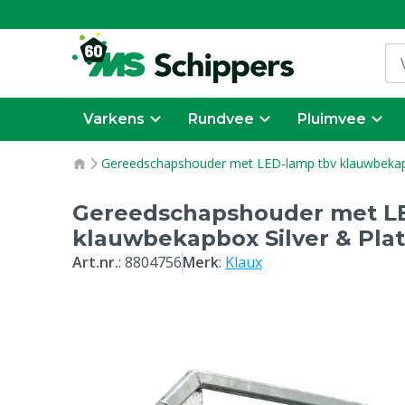
Varkens
Rundvee
Pluimvee
Gereedschapshouder met LED-lamp tbv klauwbekapb
Gereedschapshouder met L
klauwbekapbox Silver & Pla
Art.nr.
:
8804756
Merk
:
Klaux