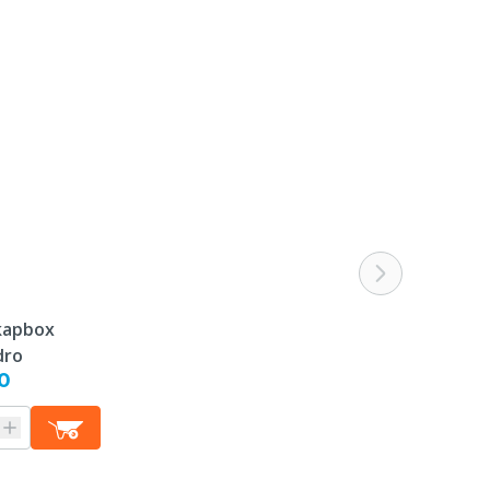
Dit product wordt speciaal voor u
besteld en kan na bestelling niet meer
geannuleerd of na ontvangst
geretourneerd worden.
Grijs
kapbox
dro
0