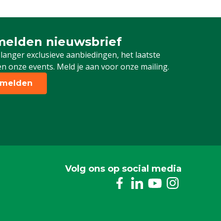
elden nieuwsbrief
 je in voor onze nieuwsbrief
 langer exclusieve aanbiedingen, het laatste
n onze events. Meld je aan voor onze mailing.
melden
Volg ons op social media