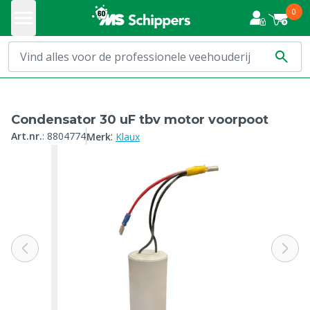
0
Condensator 30 uF tbv motor voorpoot
:
Art.nr.
:
8804774
Merk
Klaux