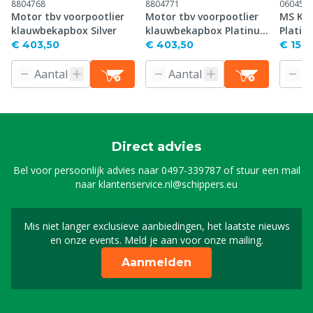
8804768
8804771
060456
Motor tbv voorpootlier
Motor tbv voorpootlier
MS Kl
klauwbekapbox Silver
klauwbekapbox Platinum
Plati
(Hydro)
€ 403,50
€ 403,50
€ 15.9
Direct advies
Bel voor persoonlijk advies naar
0497-339787
of stuur een mail
naar
klantenservice.nl@schippers.eu
Mis niet langer exclusieve aanbiedingen, het laatste nieuws
Schrijf je in voor onze n
en onze events. Meld je aan voor onze mailing.
Aanmelden