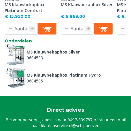
MS Klauwbekapbox
MS Klauwbekapbox Silver
MS Kl
Platinum Comfort
Platin
€ 15.950,00
€ 6.863,00
€ 8.73
Onderdelen
MS Klauwbekapbox Silver
0604593
MS Klauwbekapbox Platinum Hydro
0604595
Direct advies
Bel voor persoonlijk advies naar
0497-339787
of stuur een mail
naar
klantenservice.nl@schippers.eu