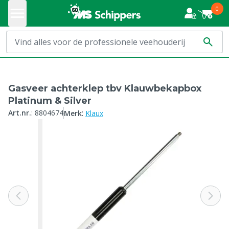
0
Gasveer achterklep tbv Klauwbekapbox
Platinum & Silver
:
Art.nr.
:
8804674
Merk
Klaux