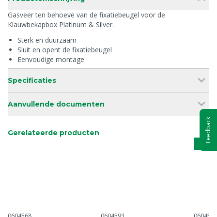
Gasveer ten behoeve van de fixatiebeugel voor de
Klauwbekapbox Platinum & Silver.
Sterk en duurzaam
Sluit en opent de fixatiebeugel
Eenvoudige montage
Specificaties
Aanvullende documenten
Feedback
Gerelateerde producten
Schip
0604568
0604593
060459