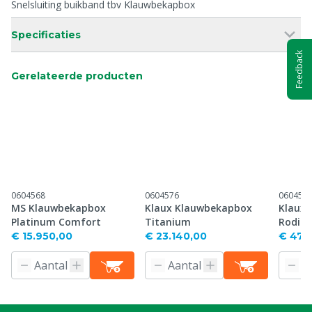
Snelsluiting buikband tbv Klauwbekapbox
Specificaties
Feedback
Gerelateerde producten
0604568
0604576
060457
MS Klauwbekapbox
Klaux Klauwbekapbox
Klaux
Platinum Comfort
Titanium
Rodiu
€ 15.950,00
€ 23.140,00
€ 47.