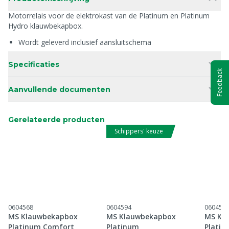
Motorrelais voor de elektrokast van de Platinum en Platinum
Hydro klauwbekapbox.
Wordt geleverd inclusief aansluitschema
Specificaties
Feedback
Aanvullende documenten
Gerelateerde producten
Schippers' keuze
0604568
0604594
060459
MS Klauwbekapbox
MS Klauwbekapbox
MS Kl
Platinum Comfort
Platinum
Platin