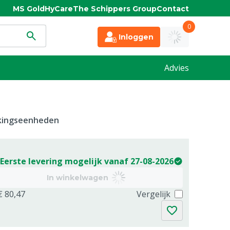
MS Gold
HyCare
The Schippers Group
Contact
0
Inloggen
Advies
kkingseenheden
Eerste levering mogelijk vanaf 27-08-2026
In winkelwagen
€ 80,47
Vergelijk