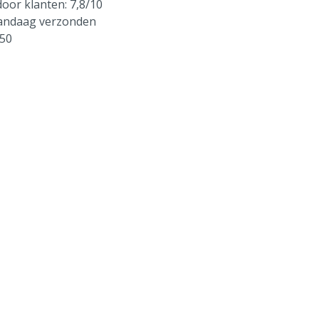
oor klanten: 7,8/10
vandaag verzonden
250