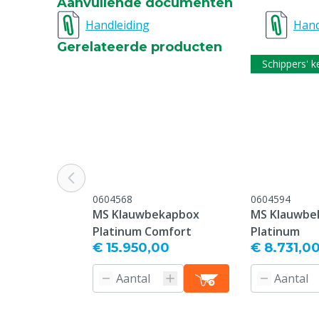
Aanvullende documenten
Handleiding
Hand
Gerelateerde producten
Schippers' 
0604568
0604594
MS Klauwbekapbox
MS Klauwbe
Platinum Comfort
Platinum
€ 15.950,00
€ 8.731,0