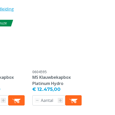
leiding
keuze
0604595
kapbox
MS Klauwbekapbox
Platinum Hydro
0
€ 12.475,00