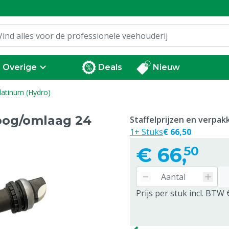
Overige
Deals
Nieuw
latinum (Hydro)
oog/omlaag 24
Staffelprijzen en verpa
1+ Stuks
€ 66,50
€
66,
50
Prijs per stuk incl. BTW 