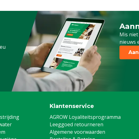
Aanm
Schrijf
Mis niet
nieuws e
.eu
Aan
Klantenservice
trijding
AGROW Loyaliteitsprogramma
water
Leeggoed retourneren
em
Algemene voorwaarden