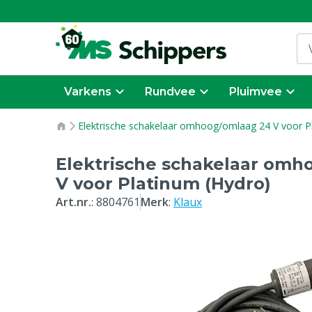
Varkens
Rundvee
Pluimvee
Elektrische schakelaar omhoog/omlaag 24 V voor P
Elektrische schakelaar omh
V voor Platinum (Hydro)
Art.nr.
:
8804761
Merk
:
Klaux