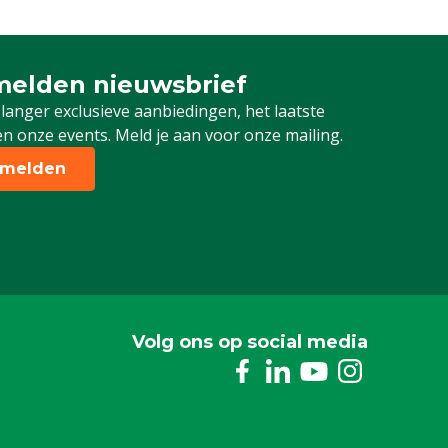
elden nieuwsbrief
 je in voor onze nieuwsbrief
 langer exclusieve aanbiedingen, het laatste
n onze events. Meld je aan voor onze mailing.
melden
Volg ons op social media