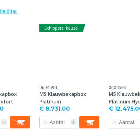
leiding
Schippers' keuze
0604594
0604595
kapbox
MS Klauwbekapbox
MS Klauwbe
mfort
Platinum
Platinum Hy
00
€ 8.731,00
€ 12.475,0