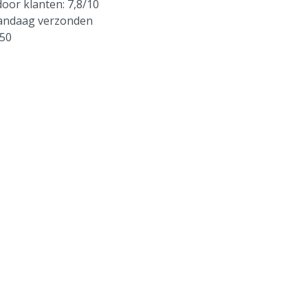
oor klanten: 7,8/10
vandaag verzonden
250