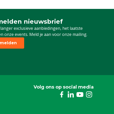
elden nieuwsbrief
 je in voor onze nieuwsbrief
 langer exclusieve aanbiedingen, het laatste
n onze events. Meld je aan voor onze mailing.
melden
Volg ons op social media