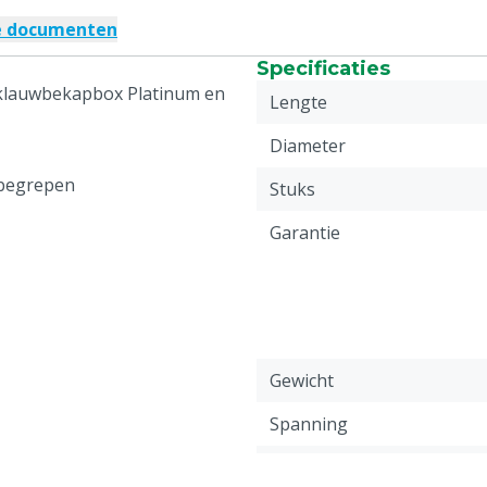
e documenten
Specificaties
 klauwbekapbox Platinum en
Lengte
Diameter
nbegrepen
Stuks
Garantie
Gewicht
Spanning
Schakelaar