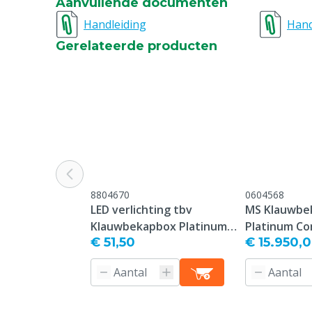
Aanvullende documenten
Handleiding
Hand
Gerelateerde producten
8804670
0604568
LED verlichting tbv
MS Klauwbe
Klauwbekapbox Platinum
Platinum Co
€ 51,50
€ 15.950,
& Silver