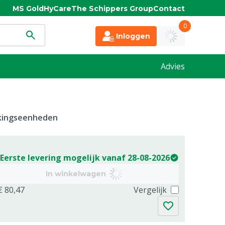
MS Gold
HyCare
The Schippers Group
Contact
0
Inloggen
Advies
kkingseenheden
Eerste levering mogelijk vanaf 28-08-2026
In winkelwagen
€ 80,47
Vergelijk