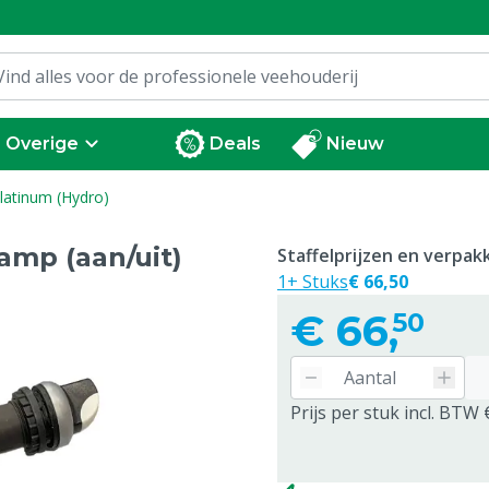
Overige
Deals
Nieuw
Platinum (Hydro)
amp (aan/uit)
Staffelprijzen en verpa
1+ Stuks
€ 66,50
€
66,
50
Prijs per stuk incl. BTW 