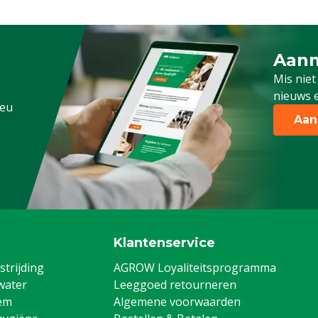
Aanm
Schrijf
Mis niet
nieuws e
.eu
Aan
Klantenservice
trijding
AGROW Loyaliteitsprogramma
water
Leeggoed retourneren
em
Algemene voorwaarden