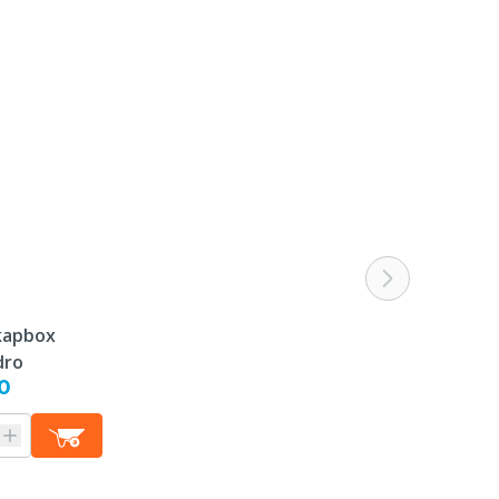
kapbox
dro
0