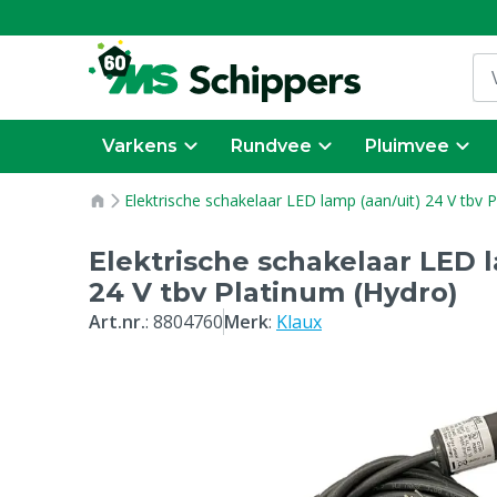
Varkens
Rundvee
Pluimvee
Elektrische schakelaar LED lamp (aan/uit) 24 V tbv 
Elektrische schakelaar LED l
24 V tbv Platinum (Hydro)
Art.nr.
:
8804760
Merk
:
Klaux