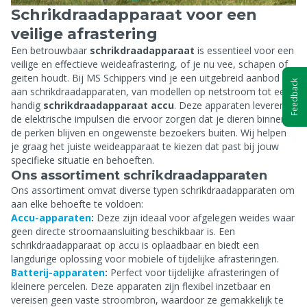
Schrikdraadapparaat voor een
veilige afrastering
Een betrouwbaar
schrikdraadapparaat
is essentieel voor een
veilige en effectieve weideafrastering, of je nu vee, schapen of
geiten houdt. Bij MS Schippers vind je een uitgebreid aanbod
Feedback
aan schrikdraadapparaten, van modellen op netstroom tot een
handig
schrikdraadapparaat accu
. Deze apparaten leveren
de elektrische impulsen die ervoor zorgen dat je dieren binnen
de perken blijven en ongewenste bezoekers buiten. Wij helpen
je graag het juiste weideapparaat te kiezen dat past bij jouw
specifieke situatie en behoeften.
Ons assortiment schrikdraadapparaten
Ons assortiment omvat diverse typen schrikdraadapparaten om
aan elke behoefte te voldoen:
Accu-apparaten
:
Deze zijn ideaal voor afgelegen weides waar
geen directe stroomaansluiting beschikbaar is. Een
schrikdraadapparaat op accu is oplaadbaar en biedt een
langdurige oplossing voor mobiele of tijdelijke afrasteringen.
Batterij-apparaten
:
Perfect voor tijdelijke afrasteringen of
kleinere percelen. Deze apparaten zijn flexibel inzetbaar en
vereisen geen vaste stroombron, waardoor ze gemakkelijk te