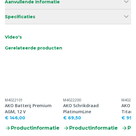
Aanvullende informatie
Specificaties
Video's
Gerelateerde producten
M4022101
M4022200
M40225
AKO Batterij Premium
AKO Schrikdraad
AKO S
AGM, 12 V
PlatinumLine
Titan
dubbel
€ 146,00
€ 69,50
€ 99,
Productinformatie
Productinformatie
Pr