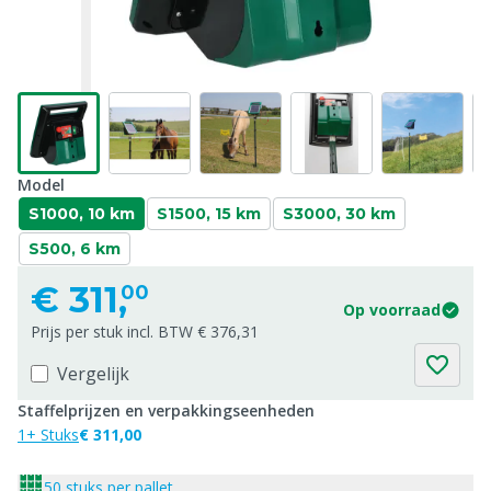
Model
S1000, 10 km
S1500, 15 km
S3000, 30 km
S500, 6 km
€
311,
00
Op voorraad
Prijs per stuk incl. BTW € 376,31
Vergelijk
Staffelprijzen en verpakkingseenheden
1+ Stuks
€ 311,00
50 stuks per pallet