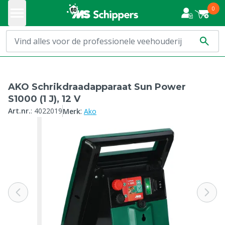
0
AKO Schrikdraadapparaat Sun Power
S1000 (1 J), 12 V
:
Art.nr.
:
4022019
Merk
Ako