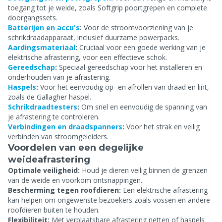
toegang tot je weide, zoals Softgrip poortgrepen en complete
doorgangssets.
Batterijen en accu's
:
Voor de stroomvoorziening van je
schrikdraadapparaat, inclusief duurzame powerpacks.
Aardingsmateriaal
:
Cruciaal voor een goede werking van je
elektrische afrastering, voor een effectieve schok.
Gereedschap
:
Speciaal gereedschap voor het installeren en
onderhouden van je afrastering.
Haspels
:
Voor het eenvoudig op- en afrollen van draad en lint,
zoals de Gallagher haspel.
Schrikdraadtesters
:
Om snel en eenvoudig de spanning van
je afrastering te controleren.
Verbindingen en draadspanners
:
Voor het strak en veilig
verbinden van stroomgeleiders.
Voordelen van een degelijke
weideafrastering
Optimale veiligheid:
Houd je dieren veilig binnen de grenzen
van de weide en voorkom ontsnappingen.
Bescherming tegen roofdieren:
Een elektrische afrastering
kan helpen om ongewenste bezoekers zoals vossen en andere
roofdieren buiten te houden.
Flexibiliteit:
Met verplaatsbare afrastering netten of haspels