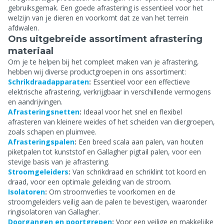
gebruiksgemak. Een goede afrastering is essentieel voor het
welzijn van je dieren en voorkomt dat ze van het terrein
afdwalen.
Ons uitgebreide assortiment afrastering
materiaal
Om je te helpen bij het compleet maken van je afrastering,
hebben wij diverse productgroepen in ons assortiment:
Schrikdraadapparaten
:
Essentieel voor een effectieve
elektrische afrastering, verkrijgbaar in verschillende vermogens
en aandrijvingen.
Afrasteringsnetten
:
Ideaal voor het snel en flexibel
afrasteren van kleinere weides of het scheiden van diergroepen,
zoals schapen en pluimvee.
Afrasteringspalen
:
Een breed scala aan palen, van houten
piketpalen tot kunststof en Gallagher pigtail palen, voor een
stevige basis van je afrastering.
Stroomgeleiders
:
Van schrikdraad en schriklint tot koord en
draad, voor een optimale geleiding van de stroom.
Isolatoren
:
Om stroomverlies te voorkomen en de
stroomgeleiders veilig aan de palen te bevestigen, waaronder
ringisolatoren van Gallagher.
Doorgangen en poortgrepen
:
Voor een veilige en makkelijke