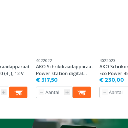
4022022
4022023
draadapparaat
AKO Schrikdraadapparaat
AKO Schrikd
 (3 J), 12 V
Power station digital
Eco Power B50
€ 317,50
€ 230,00
BD400 (0,4 J), 9 V