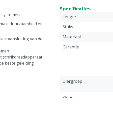
Specificaties
gssystemen.
Lengte
ximale duurzaamheid en
Stuks
Materiaal
iele aansluiting van de
Garantie
temen
t schrikdraadapparaat
de beste geleiding
Diergroep
Kleur