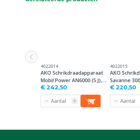
4022014
4022015
AKO Schrikdraadapparaat
AKO Schrik
Mobil Power AN6000 (5 J),
Savanne 3000
€ 242,50
€ 220,50
12 V