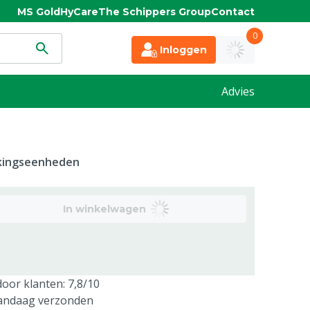
MS Gold
HyCare
The Schippers Group
Contact
0
Inloggen
Advies
kkingseenheden
In winkelwagen
oor klanten: 7,8/10
vandaag verzonden