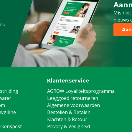
Aanm
Schrijf
Mis niet
nieuws e
.eu
Aan
Klantenservice
trijding
AGROW Loyaliteitsprogramma
water
Leeggoed retourneren
em
Algemene voorwaarden
hygiëne
Bestellen & Betalen
Klachten & Retour
arkenspest
Privacy & Veiligheid