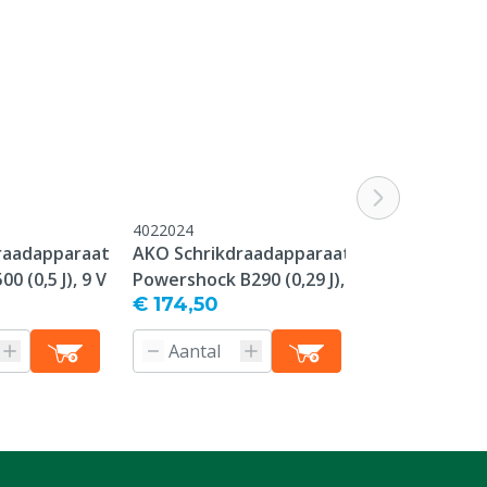
4022024
4022025
raadapparaat
AKO Schrikdraadapparaat
AKO Schrikd
0 (0,5 J), 9 V
Powershock B290 (0,29 J), 9
Compact Powe
€ 174,50
€ 138,00
V
J), 9 V