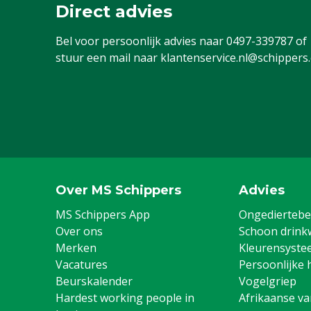
Direct advies
Bel voor persoonlijk advies naar
0497-339787
of
stuur een mail naar
klantenservice.nl@schippers
Over MS Schippers
Advies
MS Schippers App
Ongediertebes
Over ons
Schoon drink
Merken
Kleurensyste
Vacatures
Persoonlijke 
Beurskalender
Vogelgriep
Hardest working people in
Afrikaanse v