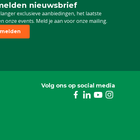
elden nieuwsbrief
 je in voor onze nieuwsbrief
 langer exclusieve aanbiedingen, het laatste
n onze events. Meld je aan voor onze mailing.
melden
Volg ons op social media