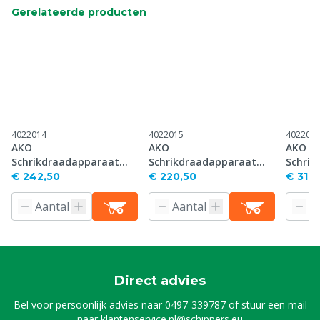
Gerelateerde producten
4022014
4022015
402202
AKO
AKO
AKO
Schrikdraadapparaat
Schrikdraadapparaat
Schrik
Mobil Power AN6000 (5 J),
Savanne 3000 (3 J), 12 V
Power 
€ 242,50
€ 220,50
€ 317,
12 V
BD400 (
Direct advies
Bel voor persoonlijk advies naar
0497-339787
of stuur een mail
naar
klantenservice.nl@schippers.eu