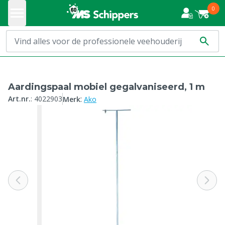
0
Aardingspaal mobiel gegalvaniseerd, 1 m
:
Art.nr.
:
4022903
Merk
Ako