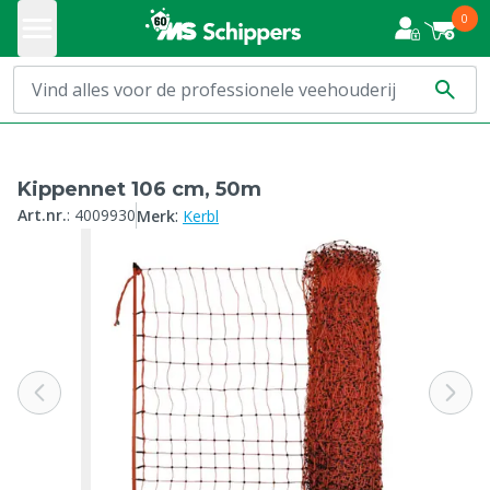
0
Kippennet 106 cm, 50m
:
Art.nr.
:
4009930
Merk
Kerbl