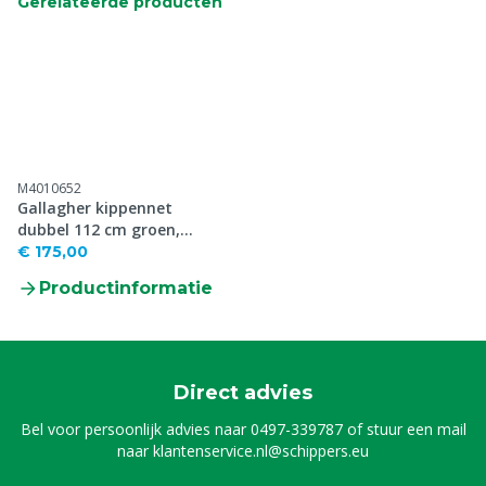
Gerelateerde producten
M4010652
Gallagher kippennet
dubbel 112 cm groen,
50m
€ 175,00
Productinformatie
Direct advies
Bel voor persoonlijk advies naar
0497-339787
of stuur een mail
naar
klantenservice.nl@schippers.eu