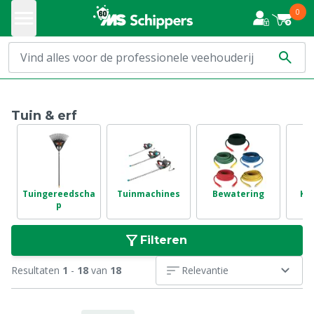
0
Tuin & erf
Tuingereedscha
Tuinmachines
Bewatering
Ko
p
Filteren
Resultaten
1
-
18
van
18
Relevantie