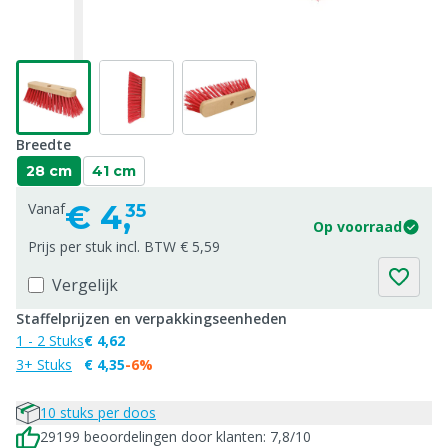
Breedte
28 cm
41 cm
€
4,
Vanaf
35
Op voorraad
Prijs per stuk incl. BTW € 5,59
Vergelijk
Staffelprijzen en verpakkingseenheden
1 - 2 Stuks
€ 4,62
3+ Stuks
€ 4,35
-6%
10 stuks per doos
29199 beoordelingen door klanten: 7,8/10