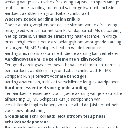
werking van je elektrische afrastering. Bij MS Schippers vind je
professioneel aardingsmateriaal van hoge kwaliteit, inclusief
aardpen, aardklem en grondkabel schrikdraad.
Waarom goede aarding belangrijk is
Goede aarding zorgt ervoor dat de stroom van je afrastering
teruggeleid wordt naar het schrikdraadapparaat. Als de aarding
niet op orde is, verliest de afrastering haar essentie. In droge
omstandigheden is het extra belangrijk om voor goede aarding
te zorgen. Bij MS Schippers hebben we de bentonite
aardingsmix in ons assortiment, die de aarding kan verbeteren.
Aardingsysteem: deze elementen zijn nodig
Een goed aardingsysteem bevat bepaalde elementen, namelijk
een aardpen, aardklem en grondkabel schrikdraad. Bij MS
Schippers kun je terecht voor alle benodigde
aardingsmaterialen, inclusief verschillende lengtes aardpennen.
Aardpen: essentieel voor goede aarding
Een aardpen is essentieel voor goede aarding van je elektrische
afrastering. Bij MS Schippers kun je aardpennen van
verschillende lengtes kopen, zodat je altijd de juiste maat hebt
voor jouw afrastering.
Grondkabel schrikdraad: leidt stroom terug naar
schrikdraadapparaat
Een grondkabel voor schrikdraad leidt de stroom terug naar het