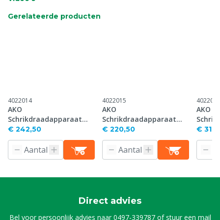
Gerelateerde producten
4022014
4022015
402202
AKO
AKO
AKO
Schrikdraadapparaat
Schrikdraadapparaat
Schrik
Mobil Power AN6000 (5 J),
Savanne 3000 (3 J), 12 V
Power 
€ 242,50
€ 220,50
€ 317,
12 V
BD400 (
Direct advies
Bel voor persoonlijk advies naar
0497-339787
of stuur een mail