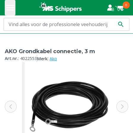
0
AKO Grondkabel connectie, 3 m
:
Art.nr.
:
4022553
Merk
Ako