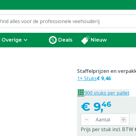
Overige
Deals
Nieuw
Staffelprijzen en verpa
1+ Stuks
€ 9,46
900 stuks per pallet
€
9,
46
Prijs per stuk incl. BTW 