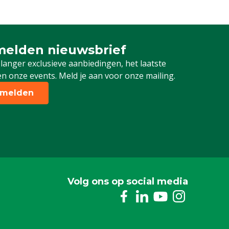
elden nieuwsbrief
 je in voor onze nieuwsbrief
 langer exclusieve aanbiedingen, het laatste
n onze events. Meld je aan voor onze mailing.
melden
Volg ons op social media