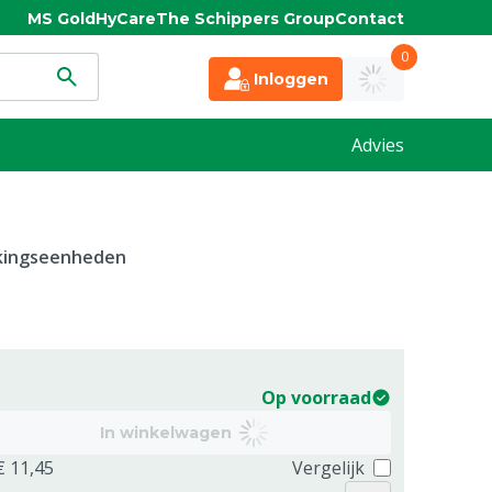
MS Gold
HyCare
The Schippers Group
Contact
0
Inloggen
Advies
kkingseenheden
Op voorraad
In winkelwagen
€ 11,45
Vergelijk