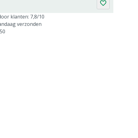
oor klanten: 7,8/10
vandaag verzonden
250