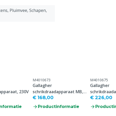
ens, Pluimvee, Schapen,
g
M4010673
M4010675
Gallagher
Gallagher
apparaat, 230V
schrikdraadapparaat MB,
schrikdraad
€ 168,00
€ 226,00
230V/12V
230V/12V/Sol
nformatie
Productinformatie
Producti