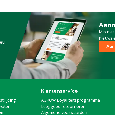
Aanm
Schrijf
Mis niet
nieuws e
.eu
Aan
Klantenservice
trijding
AGROW Loyaliteitsprogramma
water
Leeggoed retourneren
em
Algemene voorwaarden