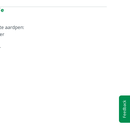
ie
te aardpen:
ter
r
Feedback