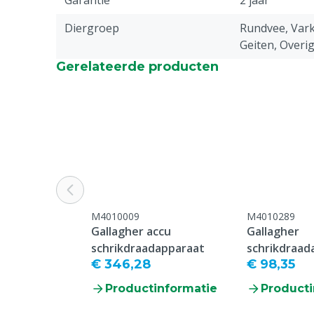
Garantie
2 jaar
Diergroep
Rundvee, Vark
Geiten, Overi
Gerelateerde producten
M4010009
M4010289
Gallagher accu
Gallagher
schrikdraadapparaat
schrikdraad
€ 346,28
€ 98,35
Productinformatie
Producti