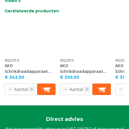
Video's
Gerelateerde producten
4022014
4022015
402202
AKO
AKO
AKO
Schrikdraadapparaat
Schrikdraadapparaat
Schrik
Mobil Power AN6000 (5 J),
Savanne 3000 (3 J), 12 V
Power 
€ 242,50
€ 220,50
€ 317,
12 V
BD400 (
Direct advies
Bel voor persoonlijk advies naar
0497-339787
of stuur een mail