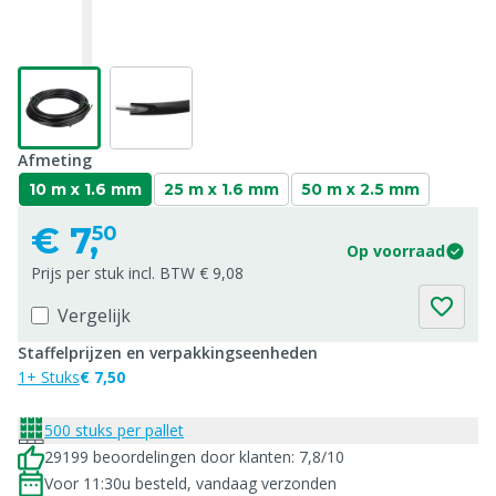
Afmeting
10 m x 1.6 mm
25 m x 1.6 mm
50 m x 2.5 mm
€
7,
50
Op voorraad
Prijs per stuk incl. BTW € 9,08
Vergelijk
Staffelprijzen en verpakkingseenheden
1+ Stuks
€ 7,50
500 stuks per pallet
29199 beoordelingen door klanten: 7,8/10
Voor 11:30u besteld, vandaag verzonden