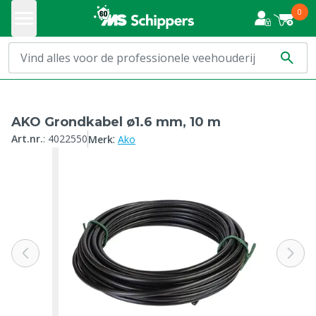
0
AKO Grondkabel ø1.6 mm, 10 m
:
Art.nr.
:
4022550
Merk
Ako