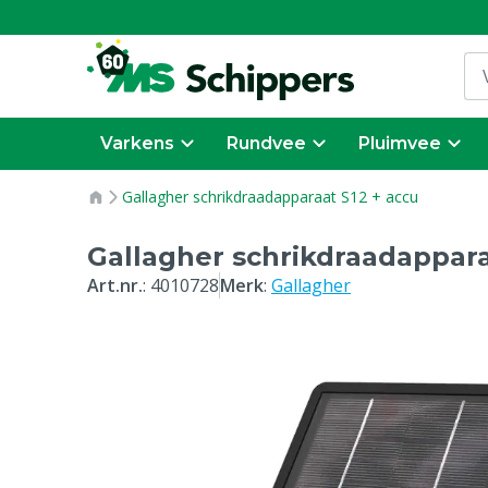
Varkens
Rundvee
Pluimvee
Gallagher schrikdraadapparaat S12 + accu
Gallagher schrikdraadappara
Art.nr.
:
4010728
Merk
:
Gallagher