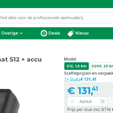
Overige
Deals
Nieuw
at S12 + accu
Model
S12, 1,5 km
S200, 20 k
Staffelprijzen en verpa
1+ Stuks
€ 131,41
€
131,
41
Prijs per stuk incl. BTW 