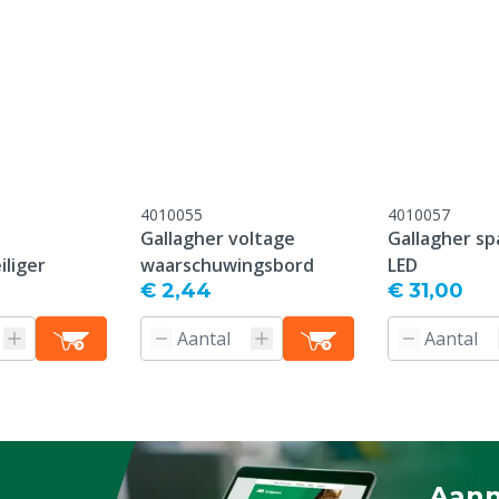
4010055
4010057
Gallagher voltage
Gallagher s
iliger
waarschuwingsbord
LED
€ 2,44
€ 31,00
everdatum, 7 jaar indien
nden na aankoopdatum
Aanm
bij Gallagher