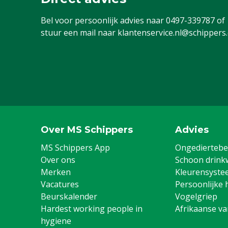
Vermogen
2.2 W
Bel voor persoonlijk advies naar
0497-339787
of
stuur een mail naar
klantenservice.nl@schippers
Aandrijving
Zonne-energi
Maximale lengte afrastering
0.7 km
met lichte begroeiing
Over MS Schippers
Advies
MS Schippers App
Ongediertebes
Over ons
Schoon drink
Merken
Kleurensyste
Vacatures
Persoonlijke 
Beurskalender
Vogelgriep
Hardest working people in
Afrikaanse v
hygiene