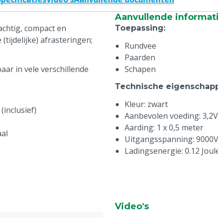
Aanvullende informat
achtig, compact en
Toepassing
:
ijdelijke) afrasteringen;
Rundvee
Paarden
aar in vele verschillende
Schapen
Technische eigenschap
Kleur: zwart
(inclusief)
Aanbevolen voeding: 3,2
Aarding: 1 x 0,5 meter
al
Uitgangsspanning: 9000
Ladingsenergie: 0.12 Joul
Video's