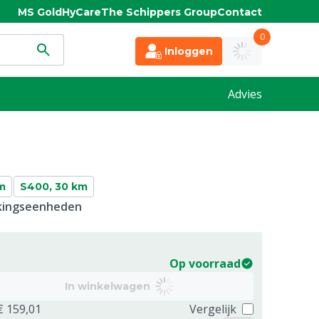
MS Gold
HyCare
The Schippers Group
Contact
0
Inloggen
Advies
m
S400, 30 km
kkingseenheden
Op voorraad
In winkelwagen
€ 159,01
Vergelijk