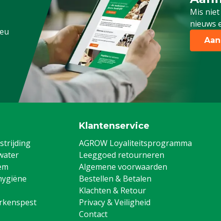
Schrijf
Mis niet
nieuws e
.eu
e
Aan
Klantenservice
trijding
AGROW Loyaliteitsprogramma
water
Leeggoed retourneren
em
Algemene voorwaarden
hygiëne
Bestellen & Betalen
Klachten & Retour
arkenspest
Privacy & Veiligheid
Contact