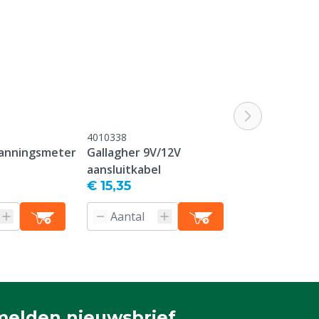
4010338
4010528
panningsmeter
Gallagher 9V/12V
Gallagher rin
aansluitkabel
cm, p/10
€ 15,35
€ 44,90
elden nieuwsbrief