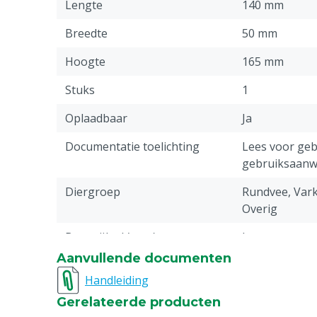
Lengte
140 mm
Breedte
50 mm
Hoogte
165 mm
Stuks
1
Oplaadbaar
Ja
Documentatie toelichting
Lees voor gebr
gebruiksaanwi
Diergroep
Rundvee, Vark
Overig
Batterij(en)/accu's
Ja
inbegrepen
Aanvullende documenten
Handleiding
Type batterij
Standard
Gerelateerde producten
Typenummer
S12