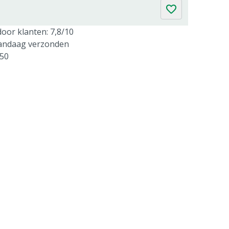
oor klanten: 7,8/10
vandaag verzonden
250