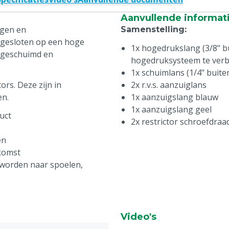
Aanvullende informat
igen en
Samenstelling
:
angesloten op een hoge
1x hogedrukslang (3/8" b
ngeschuimd en
hogedruksysteem te ver
1x schuimlans (1/4" buite
ors. Deze zijn in
2x r.v.s. aanzuiglans
en.
1x aanzuigslang blauw
1x aanzuigslang geel
duct
2x restrictor schroefdraa
en
komst
 worden naar spoelen,
Video's