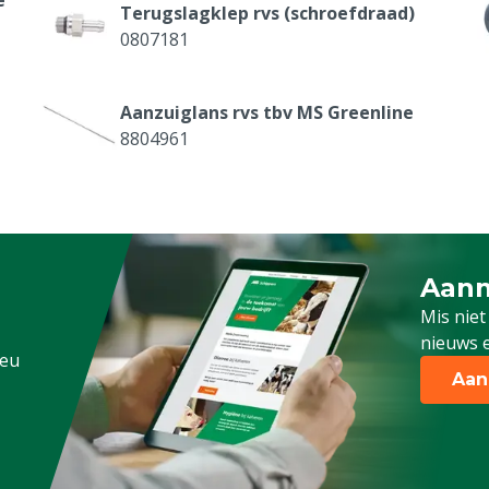
Terugslagklep rvs (schroefdraad)
0807181
Aanzuiglans rvs tbv MS Greenline
8804961
Schuimlans MS Greenline 2.1
8804926
Aanm
Schrijf
Reparatieset tbv MS Greenline
Mis niet
8804949
nieuws e
.eu
Aan
Aanzuigslang blauw 0,8 m tbv
Greenline
8804985