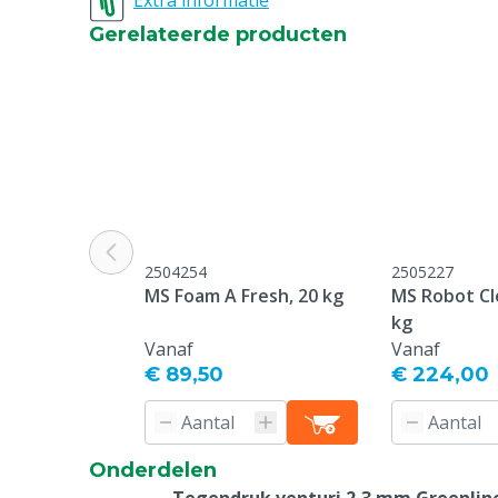
Extra informatie
Venturi schuimlans
2.1 (groen)
Gerelateerde producten
2504254
2505227
MS Foam A Fresh, 20 kg
MS Robot Cle
kg
Vanaf
Vanaf
€ 89,50
€ 224,00
Onderdelen
Tegendruk venturi 2,3 mm Greenlin