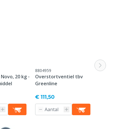
8804959
0809896
Novo, 20 kg -
Overstortventiel tbv
MS Greenline
middel
Greenline
€ 111,50
Producti