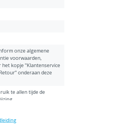
onform onze algemene
antie voorwaarden,
 het kopje "Klantenservice
 Retour" onderaan deze
uik te allen tijde de
jzing.
ens, Pluimvee, Schapen,
g
leiding