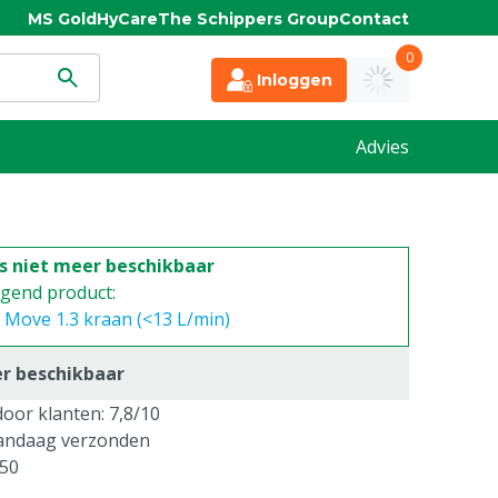
MS Gold
HyCare
The Schippers Group
Contact
0
Inloggen
Advies
is niet meer beschikbaar
ngend product:
 Move 1.3 kraan (<13 L/min)
er beschikbaar
oor klanten: 7,8/10
vandaag verzonden
250