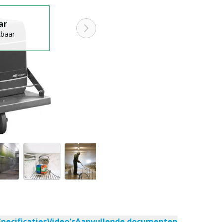
ar
kbaar
Specificaties
Video's
Aanvullende documenten