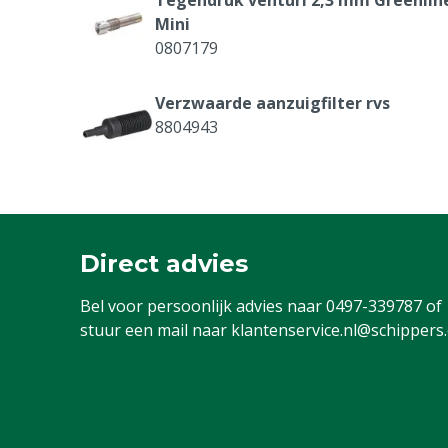
Mini
0807179
Verzwaarde aanzuigfilter rvs
8804943
Zeef rond tbv Schuimlans Greenline
8803404
Direct advies
O-ring restrictor tbv Greenline
Bel voor persoonlijk advies naar
0497-339787
of
8804932
stuur een mail naar
klantenservice.nl@schippers
Wiel tbv trolley Greenline
8804964