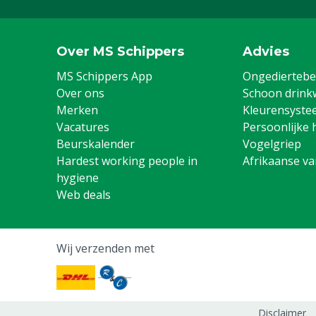
Aanzuigslang roze 0,8 m tbv
Greenline
8804987
Over MS Schippers
Advies
MS Schippers App
Ongediertebes
Venturi RVS
Over ons
Schoon drink
M8804956
Merken
Kleurensyste
Vacatures
Persoonlijke 
Beurskalender
Vogelgriep
Hardest working people in
Afrikaanse v
hygiene
Web deals
Wij verzenden met
Disclaimer