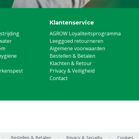
Aanzuiglans rvs tbv MS Greenline
8804989
Klantenservice
trijding
AGROW Loyaliteitsprogramma
water
Leeggoed retourneren
em
Algemene voorwaarden
hygiëne
Bestellen & Betalen
Klachten & Retour
arkenspest
Privacy & Veiligheid
Contact
Bestellen & Betalen
Privacy & Security
Cookies