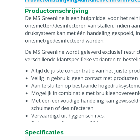
Productomschrijving
De MS Greenline is een hulpmiddel voor het rein
ontsmetten/desinfecteren van stallen. Indien a
druksysteem kan met één handeling gespoeld, i
ontsmet/gedesinfecteerd worden.
De MS Greenline wordt geleverd exclusief restrict
verschillende klantspecifieke varianten te bestell
Altijd de juiste concentratie van het juiste pro
Veilig in gebruik: geen contact met producten
Aan te sluiten op bestaande hogedruksystem
Mogelijk in combinatie met bruikleenovereen
Met één eenvoudige handeling kan gewisseld
schuimen of desinfecteren
Vervaardigd uit hygiënisch r.v.s.
Ruimte voor 2 cans van ±30 kg
Specificaties