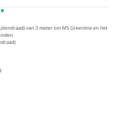
ie
uitendraad) van 3 meter om MS Greenline en het
binden
ndraad)
d