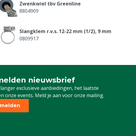
Zwenkwiel tbv Greenline
8804909
Slangklem r.v.s. 12-22 mm (1/2), 9 mm
0809917
Hogedrukslang 3/8“ zwart, 3 m
8804925
elden nieuwsbrief
 je in voor onze nieuwsbrief
Overstortventiel tbv Greenline
 langer exclusieve aanbiedingen, het laatste
8804959
n onze events. Meld je aan voor onze mailing.
melden
Aanzuigslang geel 0,8 m tbv
Greenline
8804986