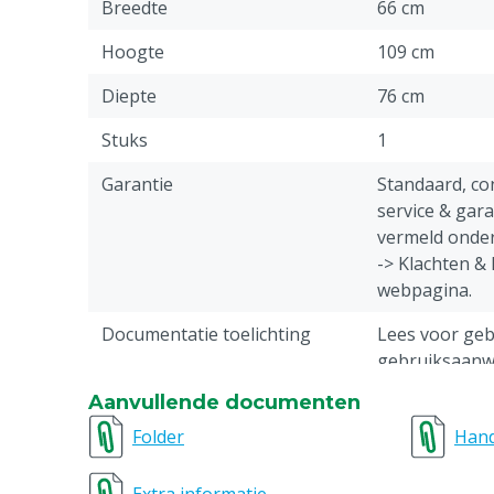
Breedte
66 cm
Hoogte
109 cm
Diepte
76 cm
Stuks
1
Garantie
Standaard, c
service & gar
vermeld onder
-> Klachten &
webpagina.
Documentatie toelichting
Lees voor gebr
gebruiksaanwi
Aanvullende documenten
Diergroep
Rundvee, Vark
Geiten, Overi
Folder
Hand
Venturi kraan
1.3