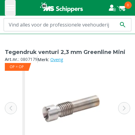
0
Tegendruk venturi 2,3 mm Greenline Mini
:
Art.nr.
:
0807179
Merk
Overig
OP = OP