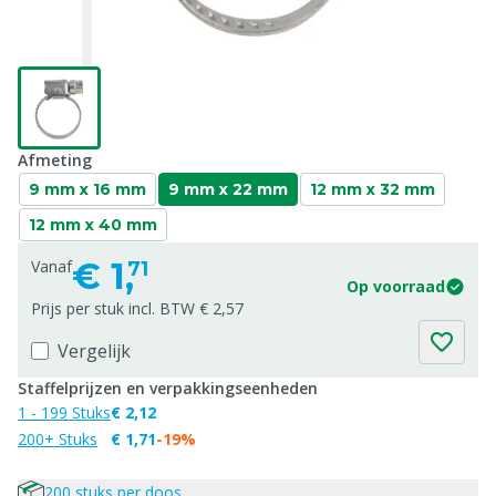
Afmeting
9 mm x 16 mm
9 mm x 22 mm
12 mm x 32 mm
12 mm x 40 mm
€
1,
Vanaf
71
Op voorraad
Prijs per stuk incl. BTW € 2,57
Vergelijk
Staffelprijzen en verpakkingseenheden
1 - 199 Stuks
€ 2,12
200+ Stuks
€ 1,71
-19%
200 stuks per doos