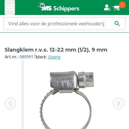
0
Slangklem r.v.s. 12-22 mm (1/2), 9 mm
:
Art.nr.
:
0809917
Merk
Overig