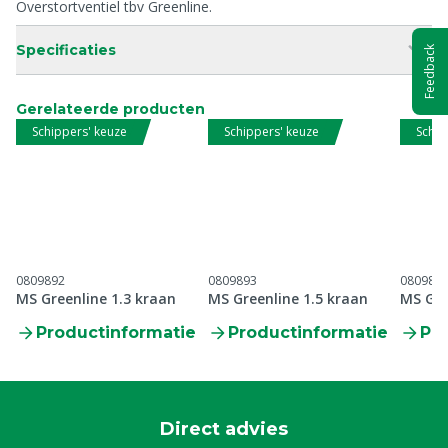
Overstortventiel tbv Greenline.
Specificaties
Feedback
Gerelateerde producten
Schippers' keuze
Schippers' keuze
Schip
0809892
0809893
080989
MS Greenline 1.3 kraan
MS Greenline 1.5 kraan
MS Gre
Productinformatie
Productinformatie
Pr
Direct advies