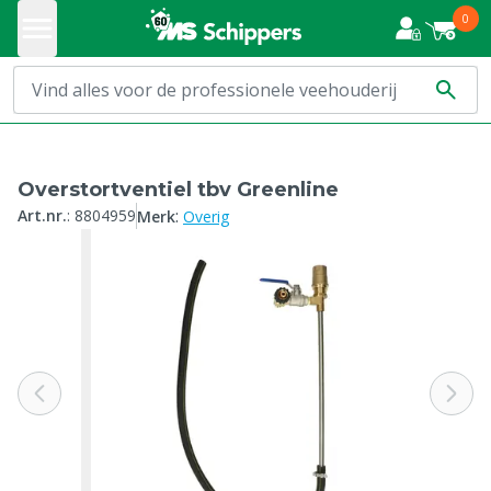
0
Overstortventiel tbv Greenline
:
Art.nr.
:
8804959
Merk
Overig