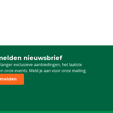
elden nieuwsbrief
 je in voor onze nieuwsbrief
 langer exclusieve aanbiedingen, het laatste
n onze events. Meld je aan voor onze mailing.
melden