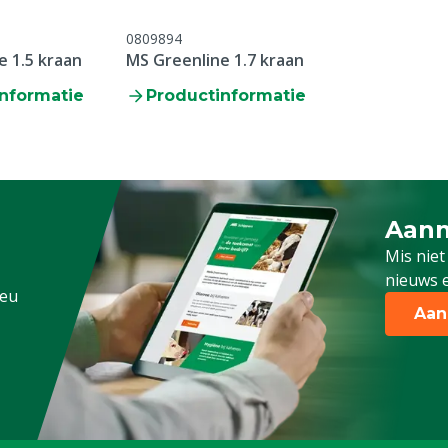
0809894
e 1.5 kraan
MS Greenline 1.7 kraan
nformatie
Productinformatie
Aanm
Schrijf
Mis niet
nieuws e
.eu
Aan