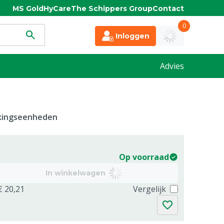
MS Gold
HyCare
The Schippers Group
Contact
0
Inloggen
Advies
kkingseenheden
Op voorraad
In winkelwagen
€ 20,21
Vergelijk