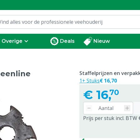
Overige
Deals
Nieuw
reenline
Staffelprijzen en verpa
1+ Stuks
€ 16,70
€
16,
70
Prijs per stuk incl. BTW 