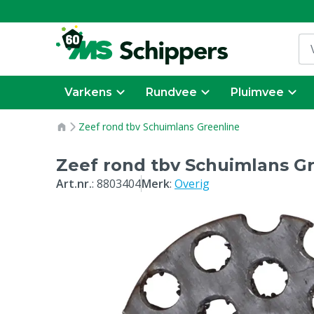
Varkens
Rundvee
Pluimvee
Zeef rond tbv Schuimlans Greenline
Zeef rond tbv Schuimlans G
Art.nr.
:
8803404
Merk
:
Overig