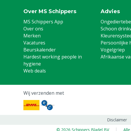
Over MS Schippers
Advies
MS Schippers App
Ongediertebes
Over ons
Schoon drink
Merken
Kleurensyste
Vacatures
Persoonlijke 
Beurskalender
Vogelgriep
Hardest working people in
Afrikaanse v
hygiene
Web deals
Wij verzenden met
Disclaimer
© 2026 Schippers Bladel BV
All