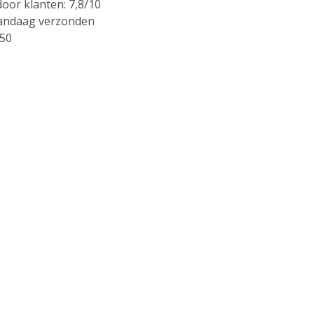
oor klanten: 7,8/10
vandaag verzonden
250