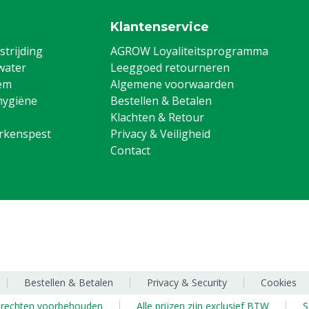
Klantenservice
trijding
AGROW Loyaliteitsprogramma
water
Leeggoed retourneren
em
Algemene voorwaarden
hygiëne
Bestellen & Betalen
Klachten & Retour
arkenspest
Privacy & Veiligheid
Contact
Bestellen & Betalen
Privacy & Security
Cookies
e rechten voorbehouden
Alle prijzen zijn exclusief BTW
S