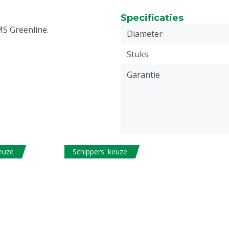
Specificaties
MS Greenline.
Diameter
Stuks
Garantie
keuze
Schippers' keuze