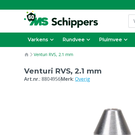
Varkens
Rundvee
Pluimvee
Venturi RVS, 2.1 mm
Venturi RVS, 2.1 mm
Art.nr.
:
8804956
Merk
:
Overig