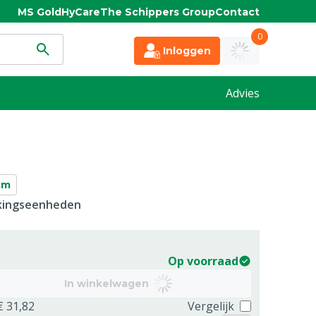
MS Gold
HyCare
The Schippers Group
Contact
0
Inloggen
Advies
mm
kkingseenheden
Op voorraad
In winkelwagen
€ 31,82
Vergelijk