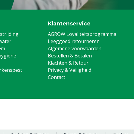
Klantenservice
trijding
AGROW Loyaliteitsprogramma
water
Leeggoed retourneren
em
Algemene voorwaarden
hygiëne
Bestellen & Betalen
Klachten & Retour
arkenspest
Privacy & Veiligheid
Contact