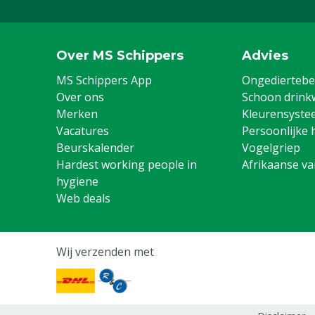
Over MS Schippers
Advies
MS Schippers App
Ongediertebes
Over ons
Schoon drink
Merken
Kleurensyste
Vacatures
Persoonlijke 
Beurskalender
Vogelgriep
Hardest working people in
Afrikaanse v
hygiene
Web deals
Wij verzenden met