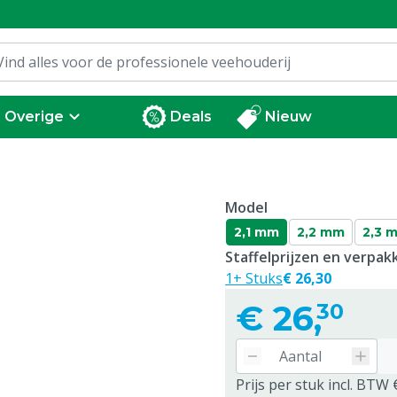
Overige
Deals
Nieuw
Model
2,1 mm
2,2 mm
2,3 
Staffelprijzen en verpa
1+ Stuks
€ 26,30
€
26,
30
Prijs per stuk incl. BTW 