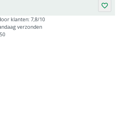
oor klanten: 7,8/10
vandaag verzonden
250