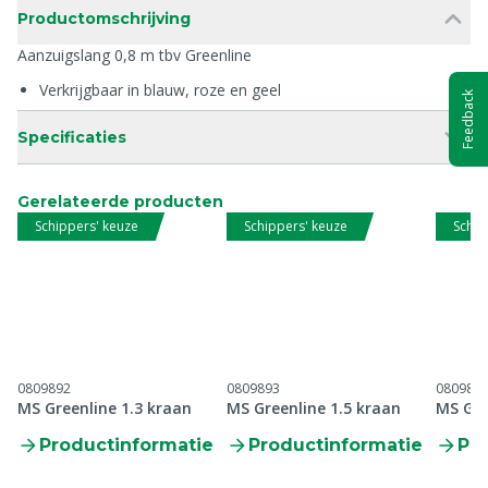
Productomschrijving
Aanzuigslang 0,8 m tbv Greenline
Verkrijgbaar in blauw, roze en geel
Feedback
Specificaties
Gerelateerde producten
Schippers' keuze
Schippers' keuze
Schip
0809892
0809893
080989
MS Greenline 1.3 kraan
MS Greenline 1.5 kraan
MS Gre
Productinformatie
Productinformatie
Pr