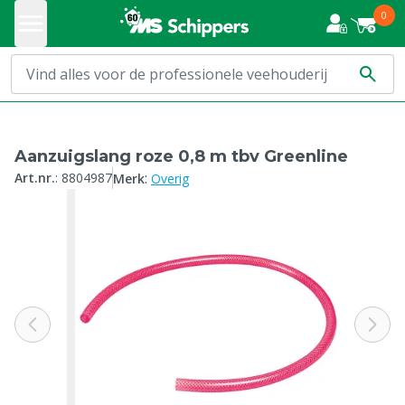
0
Aanzuigslang roze 0,8 m tbv Greenline
:
Art.nr.
:
8804987
Merk
Overig