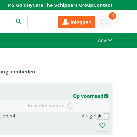
MS Gold
HyCare
The Schippers Group
Contact
0
Inloggen
Advies
kkingseenheden
Op voorraad
In winkelwagen
€ 36,54
Vergelijk