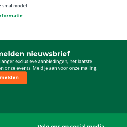
e smal model
nformatie
elden nieuwsbrief
 je in voor onze nieuwsbrief
 langer exclusieve aanbiedingen, het laatste
n onze events. Meld je aan voor onze mailing.
melden
Volg ons op social media