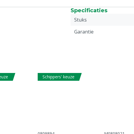
Specificaties
Stuks
Garantie
keuze
Schippers' keuze
0809894
M0808021