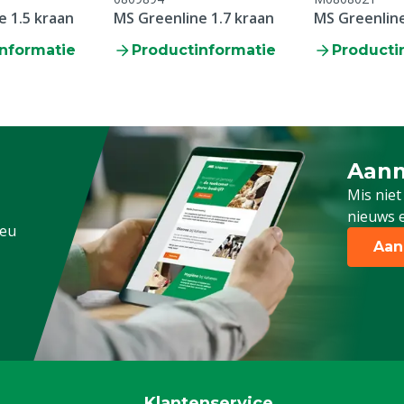
e 1.5 kraan
MS Greenline 1.7 kraan
MS Greenlin
nformatie
Productinformatie
Producti
Aanm
Schrijf
Mis niet
nieuws e
.eu
Aan
Klantenservice