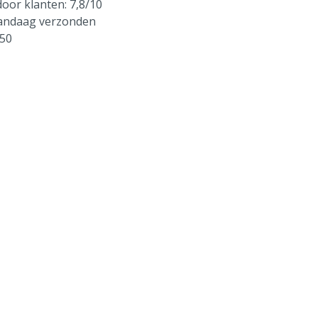
oor klanten: 7,8/10
vandaag verzonden
250