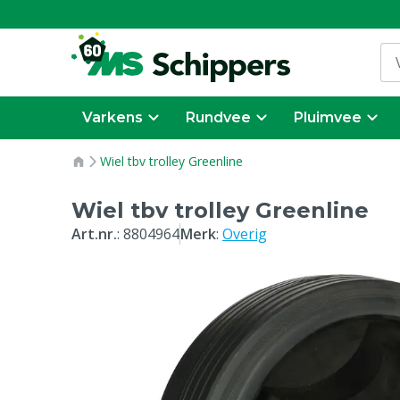
Varkens
Rundvee
Pluimvee
Wiel tbv trolley Greenline
Wiel tbv trolley Greenline
Art.nr.
:
8804964
Merk
:
Overig