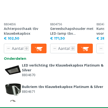
8804656
8804756
880475
Achterpoothaak tbv
Gereedschapshouder met
Kunsts
klauwbekapbox
LED-lamp tbv
voorp
klauwbekapbox Silver &
inkepi
€ 102,50
€ 171,50
€ 287
Platinum (Hydro)
Onderdelen
LED verlichting tbv Klauwbekapbox Platinum &
Silver
8804670
Buikriem tbv Klauwbekapbox Platinum & Silver
8804671
Hakband tbv Klauwbekapbox Platinum & Silver