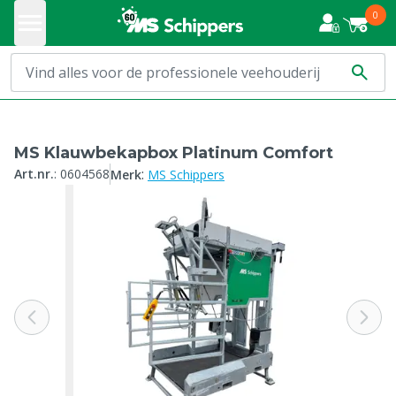
0
MS Klauwbekapbox Platinum Comfort
:
Art.nr.
:
0604568
Merk
MS Schippers