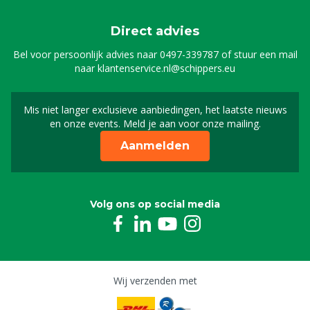
8804672
Direct advies
Gasveer deur tbv Klauwbekapbox Platinum &
Silver
Bel voor persoonlijk advies naar
0497-339787
of stuur een mail
8804673
naar
klantenservice.nl@schippers.eu
Gasveer achterklep tbv Klauwbekapbox
Platinum & Silver
Mis niet langer exclusieve aanbiedingen, het laatste nieuws
Schrijf je in voor onze n
8804674
en onze events. Meld je aan voor onze mailing.
Aanmelden
Klephaak
8804675
Voorpoothaak tbv Klauwbekapbox Platinum &
Silver, p/2
Volg ons op social media
8804676
Touw voorpoot 8 mm, 5 m
8804678
Wij verzenden met
Touw achterpoot 10 mm, 10 m