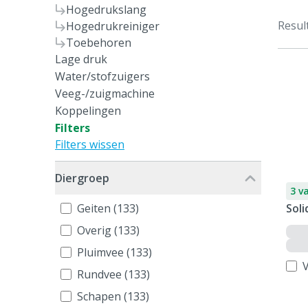
Hogedrukslang
Resul
Hogedrukreiniger
Toebehoren
Lage druk
Water/stofzuigers
Veeg-/zuigmachine
Koppelingen
Filters
Filters wissen
Diergroep
3 v
Geiten (133)
Sol
Overig (133)
Pluimvee (133)
V
Rundvee (133)
Schapen (133)