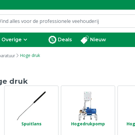
Overige
Deals
Nieuw
Hoge druk
paratuur
ge druk
Spuitlans
Hogedrukpomp
Hog