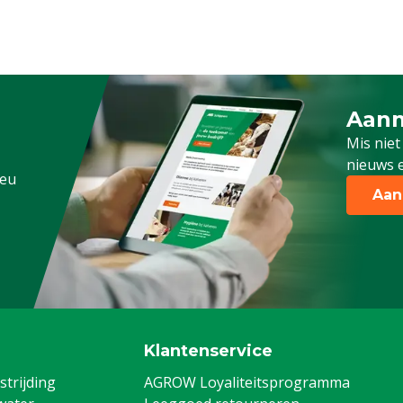
Aanm
Schrijf
Mis niet
nieuws e
.eu
Aan
Klantenservice
trijding
AGROW Loyaliteitsprogramma