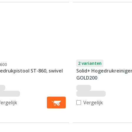
2 varianten
600
edrukpistool ST-860, swivel
Solid+ Hogedrukreinige
GOLD200
ergelijk
Vergelijk