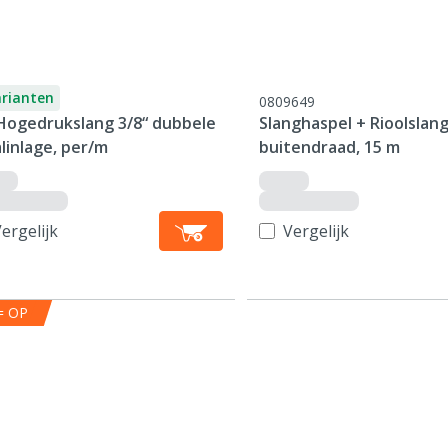
arianten
0809649
Hogedrukslang 3/8“ dubbele
Slanghaspel + Rioolslang
linlage, per/m
buitendraad, 15 m
ergelijk
Vergelijk
= OP