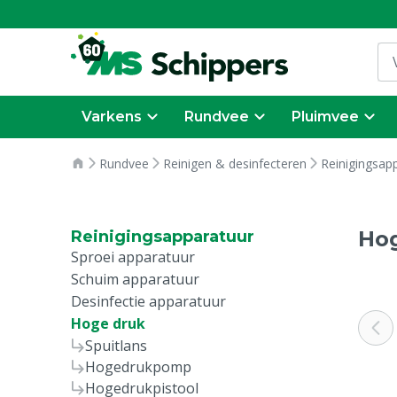
Varkens
Rundvee
Pluimvee
Rundvee
Reinigen & desinfecteren
Reinigingsap
Ho
Reinigingsapparatuur
Sproei apparatuur
Schuim apparatuur
Desinfectie apparatuur
Hoge druk
Spuitlans
Hogedrukpomp
Hogedrukpistool