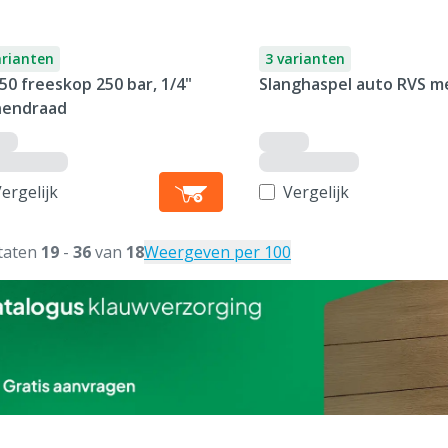
arianten
3 varianten
0 freeskop 250 bar, 1/4"
Slanghaspel auto RVS m
nendraad
ergelijk
Vergelijk
taten
19
-
36
van
18
Weergeven per 100