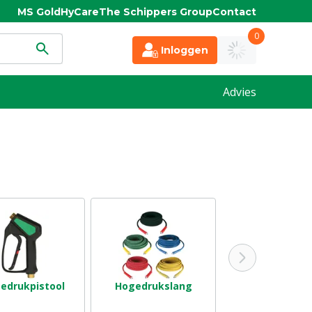
MS Gold
HyCare
The Schippers Group
Contact
0
Inloggen
Advies
edrukpistool
Hogedrukslang
Hogedrukreini