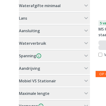
Waterafgifte minimaal
Lans
5 v
MS 
Aansluiting
staa
Waterverbruik
V
Spanning
Aandrijving
OP 
Mobiel VS Stationair
Maximale lengte