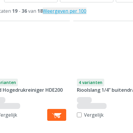
taten
19
-
36
van
18
Weergeven per 100
arianten
4 varianten
id Hogedrukreiniger HDE200
Rioolslang 1/4” buitend
ergelijk
Vergelijk