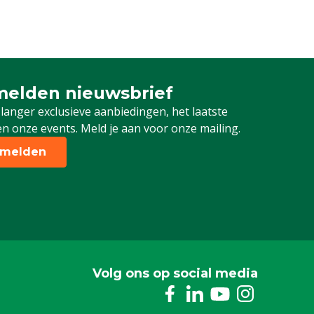
elden nieuwsbrief
 je in voor onze nieuwsbrief
 langer exclusieve aanbiedingen, het laatste
n onze events. Meld je aan voor onze mailing.
melden
Volg ons op social media