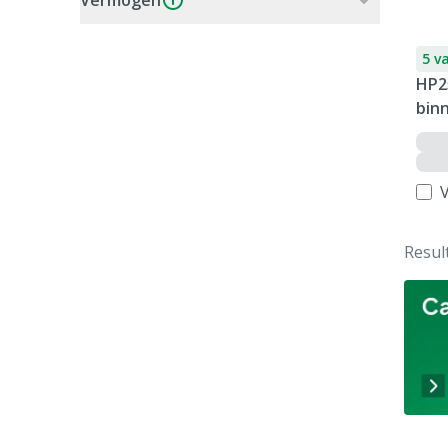
Vermogen
5 v
HP25
bin
V
Resul