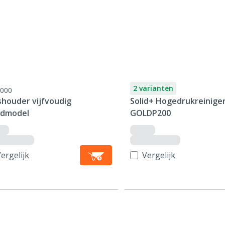
2 varianten
000
shouder vijfvoudig
Solid+ Hogedrukreinige
dmodel
GOLDP200
ergelijk
Vergelijk