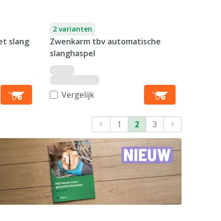
2 varianten
et slang
Zwenkarm tbv automatische
slanghaspel
Vergelijk
1
2
3