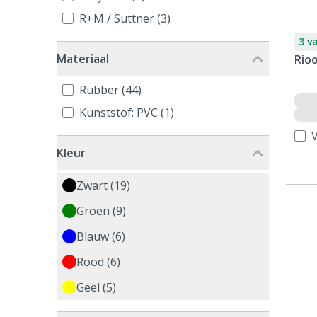
R+M / Suttner (3)
3 v
Materiaal
Rioo
Rubber (44)
Kunststof: PVC (1)
V
Kleur
Zwart (19)
Groen (9)
Blauw (6)
Rood (6)
Geel (5)