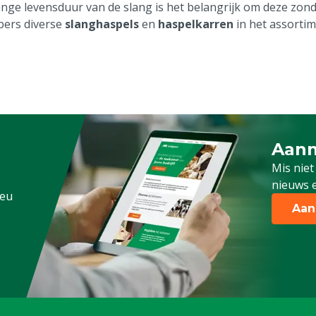
ange levensduur van de slang is het belangrijk om deze zon
pers diverse
slanghaspels
en
haspelkarren
in het assortim
Aanm
Schrijf
Mis niet
nieuws e
.eu
Aan