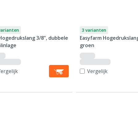
varianten
3 varianten
Hogedrukslang 3/8", dubbele
Easyfarm Hogedrukslang
linlage
groen
ergelijk
Vergelijk