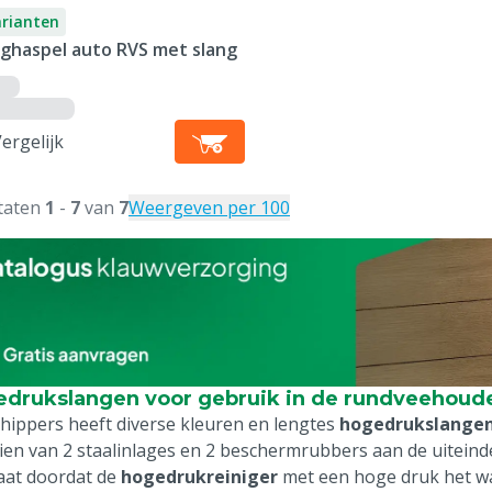
arianten
nghaspel auto RVS met slang
ergelijk
taten
1
-
7
van
7
Weergeven per 100
drukslangen voor gebruik in de rundveehoude
hippers heeft diverse kleuren en lengtes
hogedrukslange
ien van 2 staalinlages en 2 beschermrubbers aan de uiteind
aat doordat de
hogedrukreiniger
met een hoge druk het wa