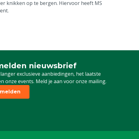
der knikken op te bergen. Hiervoor heeft MS
ent.
elden nieuwsbrief
 je in voor onze nieuwsbrief
 langer exclusieve aanbiedingen, het laatste
n onze events. Meld je aan voor onze mailing.
melden