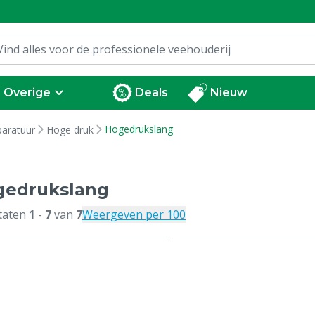
Overige
Deals
Nieuw
Hogedrukslang
paratuur
Hoge druk
gedrukslang
taten
1
-
7
van
7
Weergeven per 100