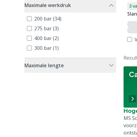
Maximale werkdruk
3 v
Sla
200 bar (34)
275 bar (3)
400 bar (2)
V
300 bar (1)
Resul
Maximale lengte
Hoge
MS Sc
voorz
ontst