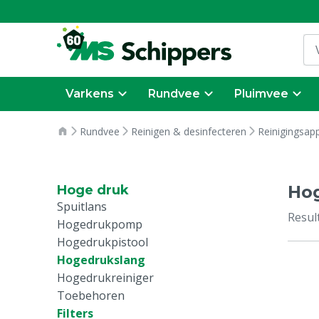
Varkens
Rundvee
Pluimvee
Rundvee
Reinigen & desinfecteren
Reinigingsap
Ho
Hoge druk
Spuitlans
Resul
Hogedrukpomp
Hogedrukpistool
Hogedrukslang
Hogedrukreiniger
Toebehoren
Filters