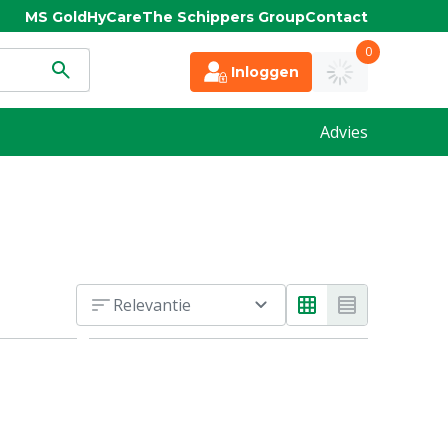
MS Gold
HyCare
The Schippers Group
Contact
0
Inloggen
Advies
Relevantie