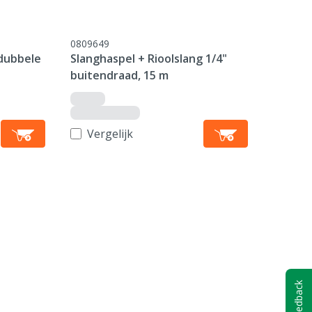
0809649
dubbele
Slanghaspel + Rioolslang 1/4"
buitendraad, 15 m
Vergelijk
Feedback