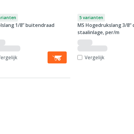
arianten
5 varianten
lslang 1/8” buitendraad
MS Hogedrukslang 3/8“ 
staalinlage, per/m
ergelijk
Vergelijk