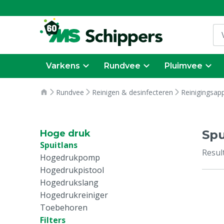
Varkens
Rundvee
Pluimvee
Rundvee
Reinigen & desinfecteren
Reinigingsap
Spu
Hoge druk
Spuitlans
Resul
Hogedrukpomp
Hogedrukpistool
Hogedrukslang
Hogedrukreiniger
Toebehoren
Filters