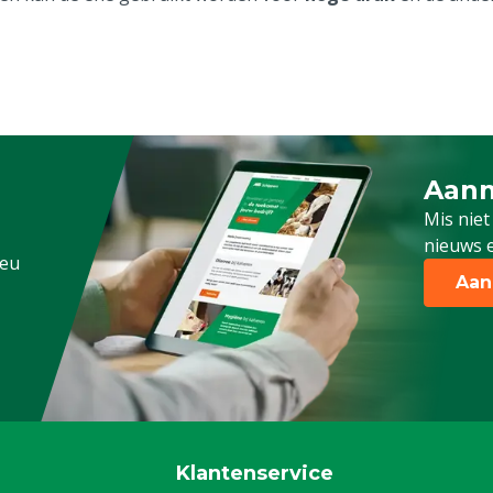
Aanm
Schrijf
Mis niet
nieuws e
.eu
Aan
Klantenservice