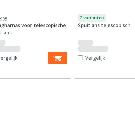
2 varianten
995
agharnas voor telescopische
Spuitlans telescopisch
tlans
ergelijk
Vergelijk