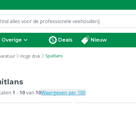
Overige
Deals
Nieuw
Spuitlans
paratuur
Hoge druk
itlans
taten
1
-
10
van
10
Weergeven per 100