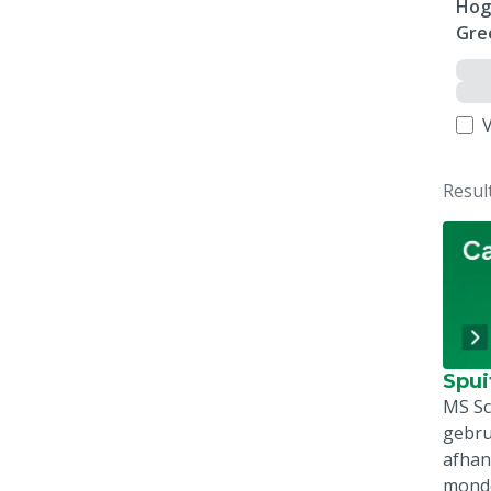
Hog
Gre
V
Resul
Spui
MS Sc
gebru
afhan
monde