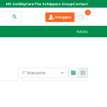
MS Gold
HyCare
The Schippers Group
Contact
0
Inloggen
Advies
Relevantie