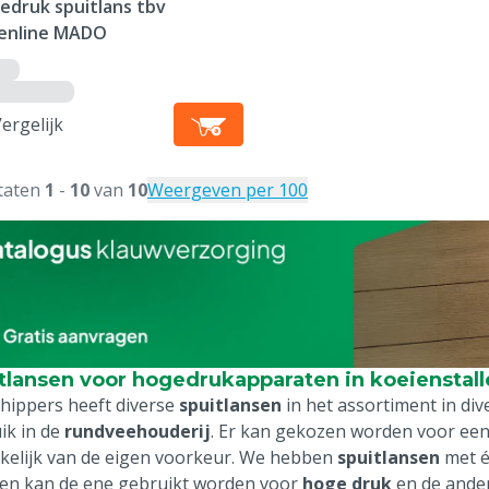
edruk spuitlans tbv
enline MADO
ergelijk
taten
1
-
10
van
10
Weergeven per 100
tlansen voor hogedrukapparaten in koeienstall
hippers heeft diverse
spuitlansen
in het assortiment in div
ik in de
rundveehouderij
. Er kan gekozen worden voor een 
kelijk van de eigen voorkeur. We hebben
spuitlansen
met é
n kan de ene gebruikt worden voor
hoge druk
en de ander