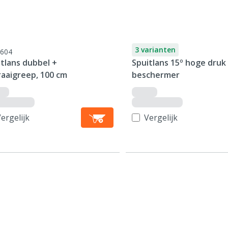
3 varianten
604
tlans dubbel +
Spuitlans 15º hoge druk
raaigreep, 100 cm
beschermer
ergelijk
Vergelijk