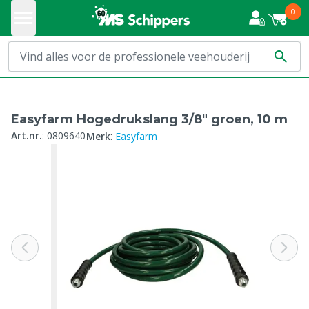
0
Easyfarm Hogedrukslang 3/8" groen, 10 m
:
Art.nr.
:
0809640
Merk
Easyfarm