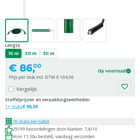
Lengte
10 m
20 m
30 m
€
86,
00
Op voorraad
Prijs per stuk incl. BTW € 104,06
Vergelijk
Staffelprijzen en verpakkingseenheden
1+ Stuks
€ 86,00
70 stuks per pallet
29199 beoordelingen door klanten: 7,8/10
Voor 11:30u besteld, vandaag verzonden