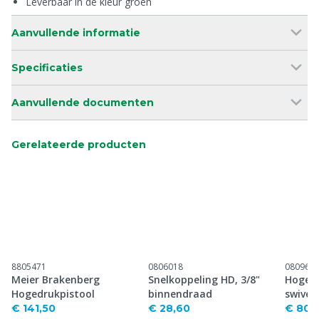
Leverbaar in de kleur groen
Aanvullende informatie
Specificaties
Aanvullende documenten
Gerelateerde producten
8805471
0806018
080960
Meier Brakenberg
Snelkoppeling HD, 3/8"
Hogedr
Hogedrukpistool
binnendraad
swivel
€ 141,50
€ 28,60
€ 80,