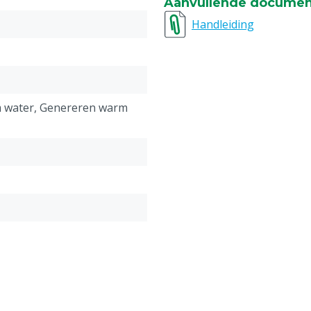
Aanvullende docume
Wordt geleverd met een 5-p
Handleiding
 water, Genereren warm