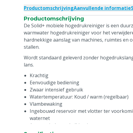
Productomschrijving
Aanvullende informatie
Productomschrijving
De Solid+ mobiele hogedrukreiniger is een duur
warmwater hogedrukreiniger voor het verwijdere
hardnekkige aanslag van machines, ruimtes en 
stallen.
Wordt standaard geleverd zonder hogedrukslan
lans.
Krachtig
Eenvoudige bediening
Zwaar intensief gebruik
Watertemperatuur: Koud / warm (regelbaar)
Vlambewaking
Ingebouwd reservoir met vlotter ter voorkomi
waternet
Automatische ontkalking ingangswater
Wateropbrengst: 1260 L/uur (21 L/min)