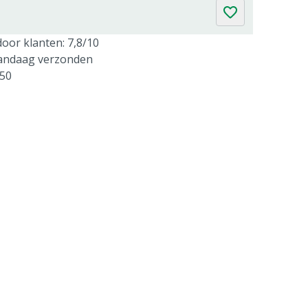
oor klanten: 7,8/10
vandaag verzonden
250