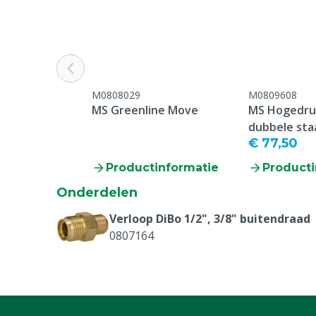
Materiaal
RVS
Watertemperatuur
Koud / warm (
Garantie
1 jaar vanaf l
garantie op sl
M0808029
M0809608
oneigenlijk g
MS Greenline Move
MS Hogedruk
verzuim in o
dubbele sta
Aansluiting
1/2" Buitendr
€ 77,50
Productinformatie
Producti
Diergroep
Rundvee, Vark
Geiten, Overi
Onderdelen
Reden niet retourneren
Dit product w
Verloop DiBo 1/2", 3/8" buitendraad
besteld en kan
0807164
geannuleerd o
geretourneer
Aandrijving
Krachtstroom