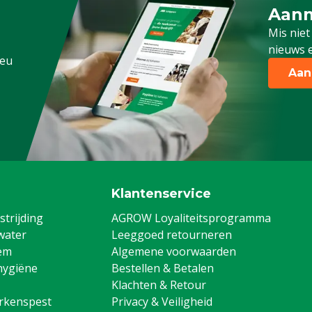
Aanm
Schrijf
Mis niet
SP
nieuws e
.eu
Aan
Klantenservice
trijding
AGROW Loyaliteitsprogramma
water
Leeggoed retourneren
em
Algemene voorwaarden
hygiëne
Bestellen & Betalen
Klachten & Retour
arkenspest
Privacy & Veiligheid