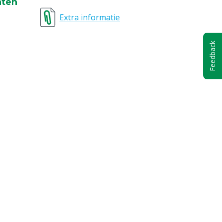
nten
olige stekker
Extra informatie
Feedback