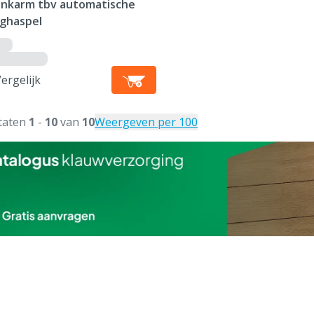
nkarm tbv automatische
nghaspel
ergelijk
taten
1
-
10
van
10
Weergeven per 100