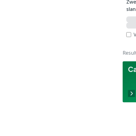
Zwe
sla
V
Resul