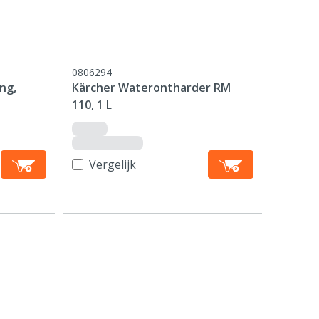
0806294
ng,
Kärcher Waterontharder RM
110, 1 L
Vergelijk