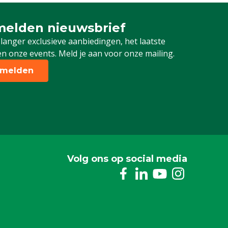
elden nieuwsbrief
 je in voor onze nieuwsbrief
 langer exclusieve aanbiedingen, het laatste
n onze events. Meld je aan voor onze mailing.
melden
Volg ons op social media