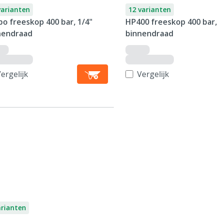
varianten
12 varianten
o freeskop 400 bar, 1/4"
HP400 freeskop 400 bar,
nendraad
binnendraad
ergelijk
Vergelijk
arianten