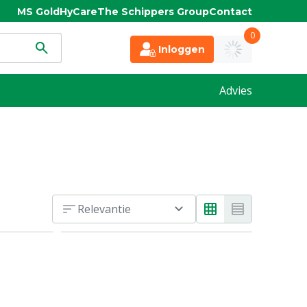
MS Gold
HyCare
The Schippers Group
Contact
0
Inloggen
Advies
Relevantie