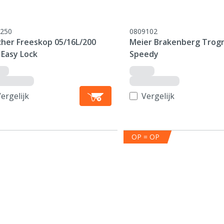
250
0809102
cher Freeskop 05/16L/200
Meier Brakenberg Trogr
 Easy Lock
Speedy
ergelijk
Vergelijk
OP = OP