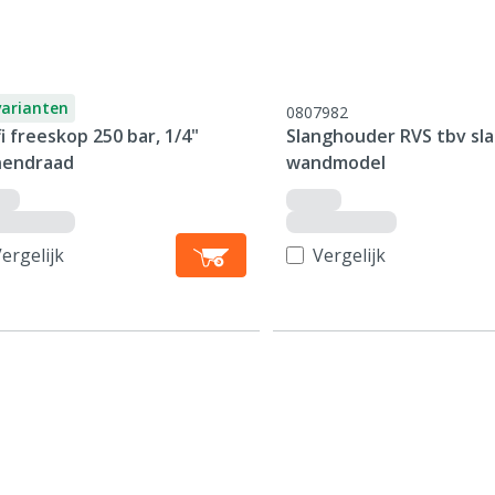
varianten
0807982
i freeskop 250 bar, 1/4"
Slanghouder RVS tbv sla
nendraad
wandmodel
ergelijk
Vergelijk