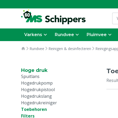
Varkens
Rundvee
Pluimvee
Rundvee
Reinigen & desinfecteren
Reinigingsap
To
Hoge druk
Spuitlans
Resul
Hogedrukpomp
Hogedrukpistool
Hogedrukslang
Hogedrukreiniger
Toebehoren
Filters