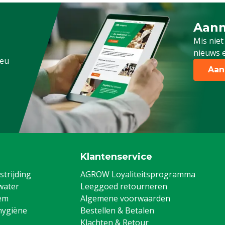
Aanm
Schrijf
Mis niet
nieuws e
.eu
Aan
Klantenservice
trijding
AGROW Loyaliteitsprogramma
water
Leeggoed retourneren
em
Algemene voorwaarden
hygiëne
Bestellen & Betalen
Klachten & Retour