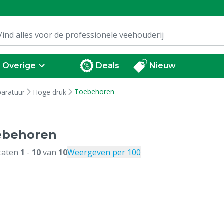
Overige
Deals
Nieuw
Toebehoren
paratuur
Hoge druk
ebehoren
taten
1
-
10
van
10
Weergeven per 100