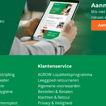
Aanm
Schrijf
Mis niet
nieuws e
.eu
Aan
Klantenservice
trijding
AGROW Loyaliteitsprogramma
water
Leeggoed retourneren
em
Algemene voorwaarden
hygiëne
Bestellen & Betalen
Klachten & Retour
arkenspest
Privacy & Veiligheid