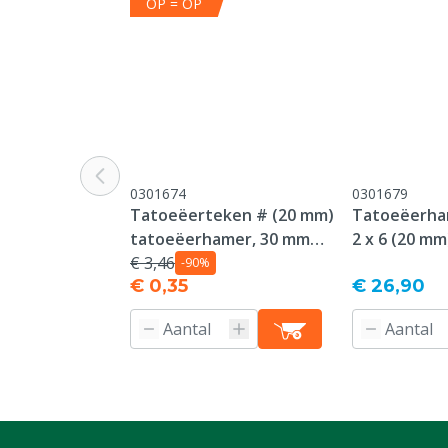
OP = OP
0301674
0301679
Tatoeëerteken # (20 mm)
Tatoeëerha
tatoeëerhamer, 30 mm
2 x 6 (20 mm
plaat
€ 3,46
-90%
€ 0,35
€ 26,90