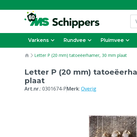
Varkens
Rundvee
Pluimvee
Letter P (20 mm) tatoeëerhamer, 30 mm plaat
Letter P (20 mm) tatoeëerh
plaat
Art.nr.
:
0301674-P
Merk
:
Overig