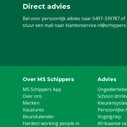
Direct advies
Bel voor persoonlijk advies naar
0497-339787
of
stuur een mail naar
klantenservice.nl@schippers
Over MS Schippers
Advies
MS Schippers App
Ongediertebes
Over ons
Schoon drink
Merken
Kleurensyste
Vacatures
Persoonlijke 
Beurskalender
Vogelgriep
Hardest working people in
Afrikaanse v