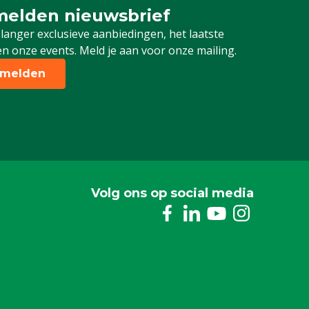
elden nieuwsbrief
 je in voor onze nieuwsbrief
 langer exclusieve aanbiedingen, het laatste
n onze events. Meld je aan voor onze mailing.
melden
Volg ons op social media