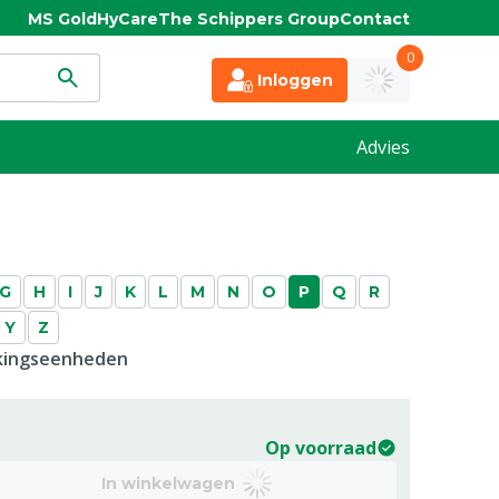
MS Gold
HyCare
The Schippers Group
Contact
0
Inloggen
Advies
G
H
I
J
K
L
M
N
O
P
Q
R
Y
Z
kkingseenheden
Op voorraad
In winkelwagen