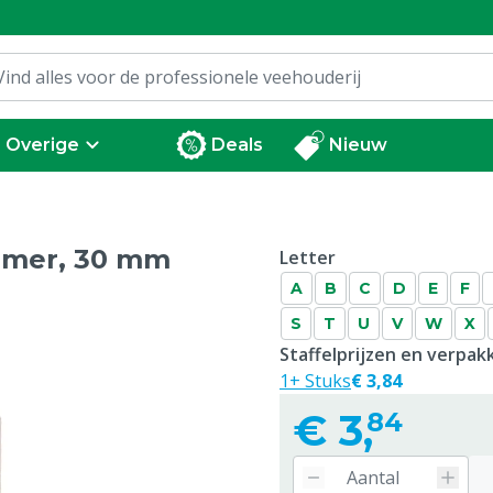
Overige
Deals
Nieuw
amer, 30 mm
Letter
A
B
C
D
E
F
S
T
U
V
W
X
Staffelprijzen en verpa
1+ Stuks
€ 3,84
€
3,
84