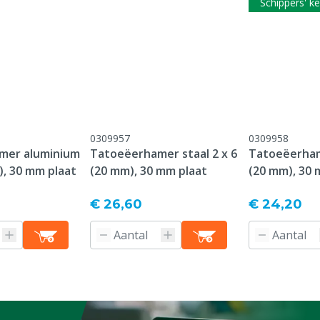
Schippers' k
Achterplaat dikte
Type tatoeëerteken
Diergroep
Type pin
Achterplaat breedte
0309957
0309958
mer aluminium
Tatoeëerhamer staal 2 x 6
Tatoeëerhame
Letter
), 30 mm plaat
(20 mm), 30 mm plaat
(20 mm), 30 
€ 26,60
€ 24,20