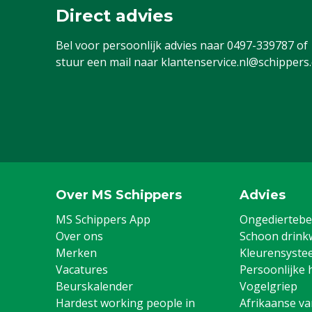
Direct advies
Bel voor persoonlijk advies naar
0497-339787
of
stuur een mail naar
klantenservice.nl@schippers
Over MS Schippers
Advies
MS Schippers App
Ongediertebes
Over ons
Schoon drink
Merken
Kleurensyste
Vacatures
Persoonlijke 
Beurskalender
Vogelgriep
Hardest working people in
Afrikaanse v