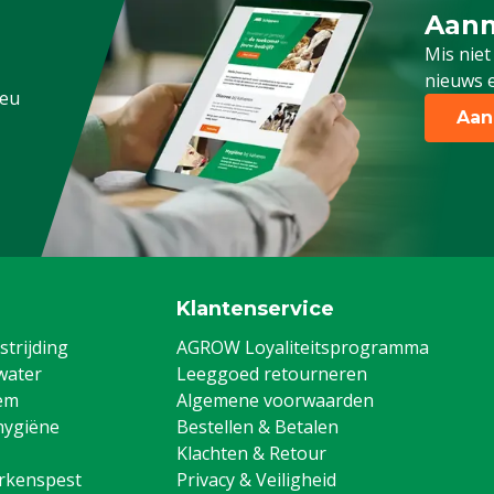
Aanm
Schrijf
Mis niet
nieuws e
.eu
Aan
Klantenservice
trijding
AGROW Loyaliteitsprogramma
water
Leeggoed retourneren
em
Algemene voorwaarden
hygiëne
Bestellen & Betalen
Klachten & Retour
arkenspest
Privacy & Veiligheid