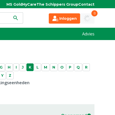
MS Gold
HyCare
The Schippers Group
Contact
0
Inloggen
Advies
G
H
I
J
K
L
M
N
O
P
Q
R
Y
Z
kkingseenheden