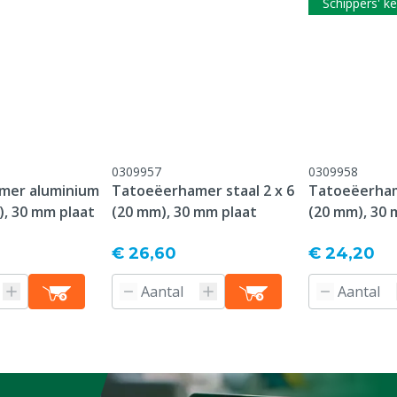
Schippers' k
Achterplaat dikte
Type tatoeëerteken
Diergroep
Type pin
Achterplaat breedte
0309957
0309958
mer aluminium
Tatoeëerhamer staal 2 x 6
Tatoeëerhame
Letter
), 30 mm plaat
(20 mm), 30 mm plaat
(20 mm), 30 
€ 26,60
€ 24,20