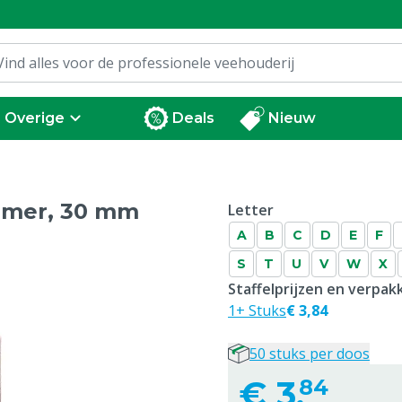
Overige
Deals
Nieuw
amer, 30 mm
Letter
A
B
C
D
E
F
S
T
U
V
W
X
Staffelprijzen en verpa
1+ Stuks
€ 3,84
50 stuks per doos
€
3,
84