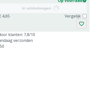
Op voorraad
In winkelwagen
€ 4,65
Vergelijk
oor klanten: 7,8/10
vandaag verzonden
250