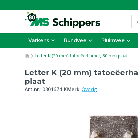
Varkens
Rundvee
Pluimvee
Letter K (20 mm) tatoeëerhamer, 30 mm plaat
Letter K (20 mm) tatoeëerh
plaat
Art.nr.
:
0301674-K
Merk
:
Overig