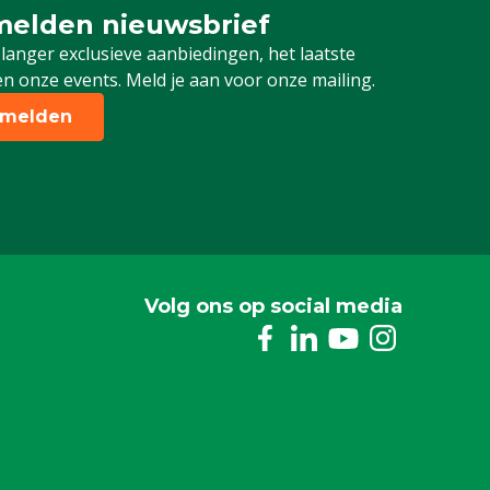
elden nieuwsbrief
 je in voor onze nieuwsbrief
 langer exclusieve aanbiedingen, het laatste
n onze events. Meld je aan voor onze mailing.
melden
Volg ons op social media