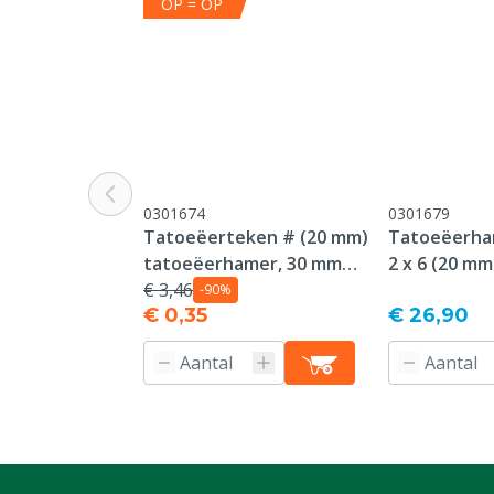
OP = OP
0301674
0301679
Tatoeëerteken # (20 mm)
Tatoeëerha
tatoeëerhamer, 30 mm
2 x 6 (20 mm
plaat
€ 3,46
-90%
€ 0,35
€ 26,90