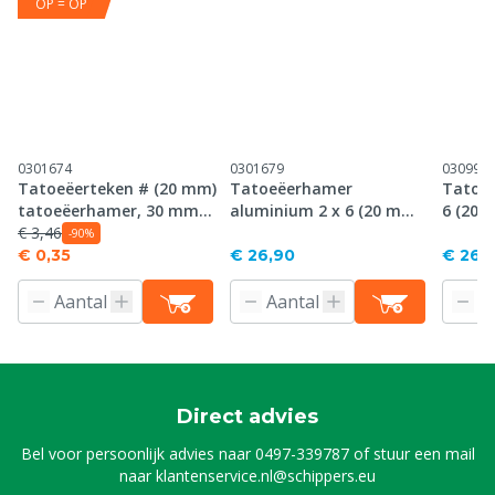
OP = OP
0301674
0301679
030995
Tatoeëerteken # (20 mm)
Tatoeëerhamer
Tatoeë
tatoeëerhamer, 30 mm
aluminium 2 x 6 (20 mm),
6 (20 
plaat
€ 3,46
30 mm plaat
-90%
€ 0,35
€ 26,90
€ 26,
Direct advies
Bel voor persoonlijk advies naar
0497-339787
of stuur een mail
naar
klantenservice.nl@schippers.eu