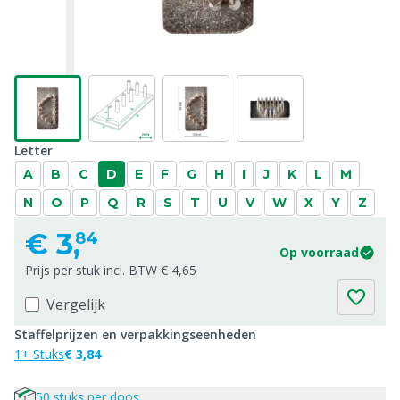
Letter
A
B
C
D
E
F
G
H
I
J
K
L
M
N
O
P
Q
R
S
T
U
V
W
X
Y
Z
€
3,
84
Op voorraad
Prijs per stuk incl. BTW € 4,65
Vergelijk
Staffelprijzen en verpakkingseenheden
1+ Stuks
€ 3,84
50 stuks per doos