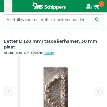
0
Letter D (20 mm) tatoeëerhamer, 30 mm
plaat
:
Art.nr.
:
0301674-D
Merk
Overig