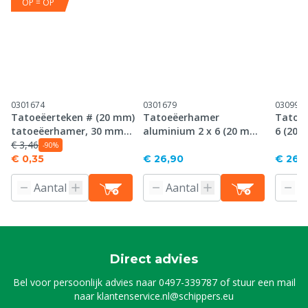
OP = OP
0301674
0301679
030995
Tatoeëerteken # (20 mm)
Tatoeëerhamer
Tatoeë
tatoeëerhamer, 30 mm
aluminium 2 x 6 (20 mm),
6 (20 
plaat
€ 3,46
30 mm plaat
-90%
€ 0,35
€ 26,90
€ 26,
Direct advies
Bel voor persoonlijk advies naar
0497-339787
of stuur een mail
naar
klantenservice.nl@schippers.eu