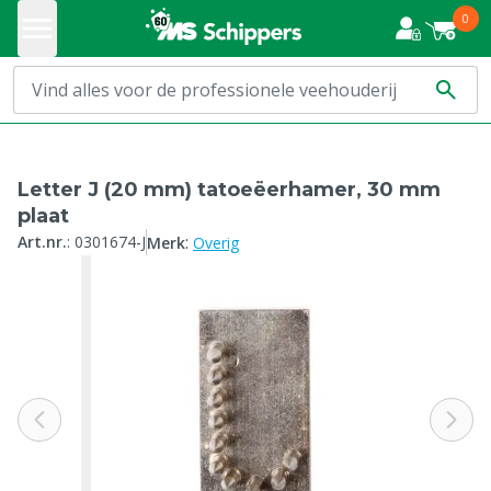
0
Letter J (20 mm) tatoeëerhamer, 30 mm
plaat
:
Art.nr.
:
0301674-J
Merk
Overig