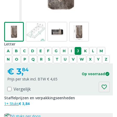
Letter
A
B
C
D
E
F
G
H
I
J
K
L
M
N
O
P
Q
R
S
T
U
V
W
X
Y
Z
€
3,
84
Op voorraad
Prijs per stuk incl. BTW € 4,65
Vergelijk
Staffelprijzen en verpakkingseenheden
1+ Stuks
€ 3,84
50 stuks per doos