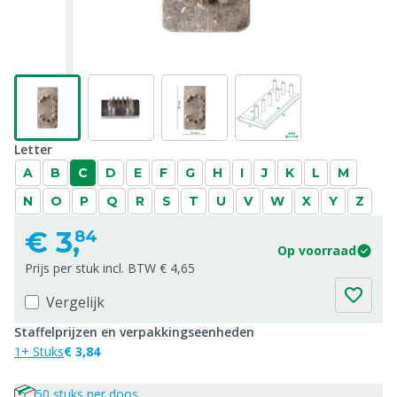
Letter
A
B
C
D
E
F
G
H
I
J
K
L
M
N
O
P
Q
R
S
T
U
V
W
X
Y
Z
€
3,
84
Op voorraad
Prijs per stuk incl. BTW € 4,65
Vergelijk
Staffelprijzen en verpakkingseenheden
1+ Stuks
€ 3,84
50 stuks per doos