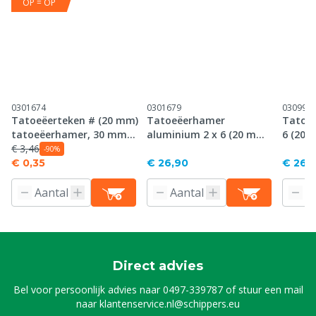
OP = OP
0301674
0301679
030995
Tatoeëerteken # (20 mm)
Tatoeëerhamer
Tatoeë
tatoeëerhamer, 30 mm
aluminium 2 x 6 (20 mm),
6 (20 
plaat
€ 3,46
30 mm plaat
-90%
€ 0,35
€ 26,90
€ 26,
Direct advies
Bel voor persoonlijk advies naar
0497-339787
of stuur een mail
naar
klantenservice.nl@schippers.eu