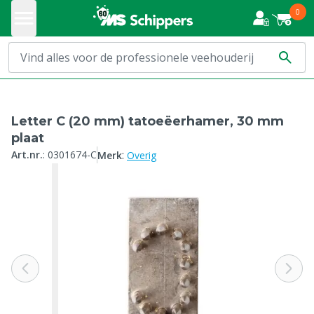
0
Letter C (20 mm) tatoeëerhamer, 30 mm
plaat
:
Art.nr.
:
0301674-C
Merk
Overig